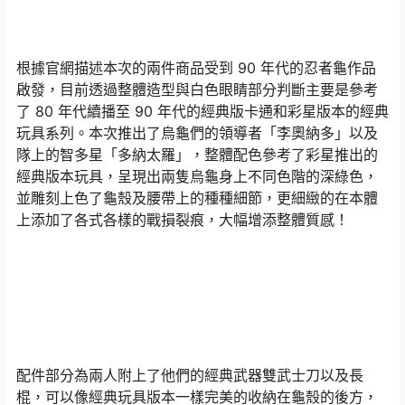
根據官網描述本次的兩件商品受到 90 年代的忍者龜作品
啟發，目前透過整體造型與白色眼睛部分判斷主要是參考
了 80 年代續播至 90 年代的經典版卡通和彩星版本的經典
玩具系列。本次推出了烏龜們的領導者「李奧納多」以及
隊上的智多星「多納太羅」，整體配色參考了彩星推出的
經典版本玩具，呈現出兩隻烏龜身上不同色階的深綠色，
並雕刻上色了龜殼及腰帶上的種種細節，更細緻的在本體
上添加了各式各樣的戰損裂痕，大幅增添整體質感！
配件部分為兩人附上了他們的經典武器雙武士刀以及長
棍，可以像經典玩具版本一樣完美的收納在龜殼的後方，