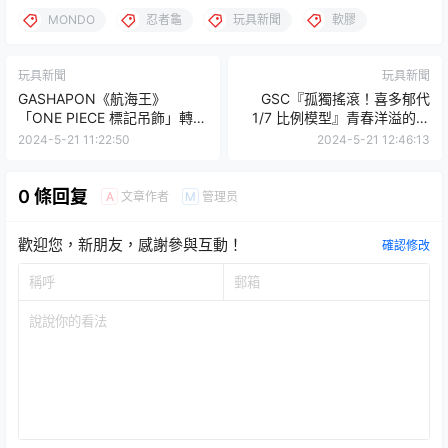
MONDO
忍者龜
玩具新聞
軟膠
玩具新聞
玩具新聞
GASHAPON《航海王》
GSC『孤獨搖滾！喜多郁代
「ONE PIECE 標記吊飾」轉蛋
1/7 比例模型』青春洋溢的裙
用人氣角色帽子做出可愛標
擺、散發現充的耀眼光芒！
2024-5-21 11:22:50
2024-5-21 12:46:13
示！
0 條回复
文章作者
管理员
A
M
歡迎您，新朋友，感謝參與互動！
確認修改