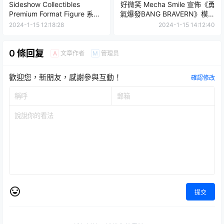
Sideshow Collectibles
好微笑 Mecha Smile 宣佈《勇
Premium Format Figure 系列
氣爆發BANG BRAVERN》模型
「蝙蝠女孩」1/4 比例全身雕
商品開發中！
2024-1-15 12:18:28
2024-1-15 14:12:40
像
0 條回复
文章作者
管理员
A
M
歡迎您，新朋友，感謝參與互動！
確認修改
提交