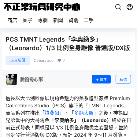
商店
圈子
專欄
新聞
幫助
二手
PCS TMNT Legends「李奧納多」
（Leonardo）1/3 比例全身雕像 普通版/DX版
0
玩具新聞
2 years ago
脆笛捲心酥
關注
私信
擅長以大比例雕像展現角色魅力的美系造型廠牌 Premium
Collectibles Studio（PCS）旗下的「TMNT Legends」
商品系列在推出「
拉斐爾
」、「
多納太羅
」之後，神龜四
兄弟當中的大哥角色
「李奧納多」（Leonardo）
終於在日
前正式發表！同樣是以 1/3 比例全身雕像之姿登場，並將
同步發行普通版與 DX版，預計 2024 年 9～11 月發貨。