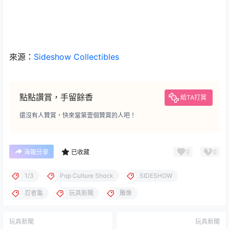
來源：
Sideshow Collectibles
點點讚賞，手留餘香
給TA打賞
還沒有人贊賞，快來當第壹個贊賞的人吧！
0
0
海報分享
已收藏
1/3
Pop Culture Shock
SIDESHOW
忍者龜
玩具新聞
雕像
玩具新聞
玩具新聞