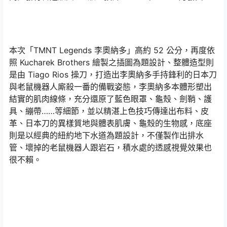
本次「TMNT Legends 李奧納多」高約 52 公分，再度依
照 Kucharek Brothers 繪製之插圖為題設計、整體造型則
是由 Tiago Rios 操刀，打造出李奧納多手持鋒利的日本刀
與老鼠機器人廝殺一番的備戰姿態，李奧納多本體形塑出
結實的肌肉線條，充分還原了藍色眼罩、龜殼、劍鞘、護
具、繃帶……等細節，並以精湛上色技巧傳達出布料、皮
革、日本刀的異樣質地與體表肌膚、龜殼的生物感，底座
則是以經典的紐約地下水道為題設計，不僅製作出排水
管、壞掉的老鼠機器人跟岩石，積水處的透感視覺效果也
很不賴。