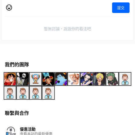
提交
暫無討論，說說你的看法吧
我們的團隊
聯繫與合作
優惠活動
查看本站的最新優惠