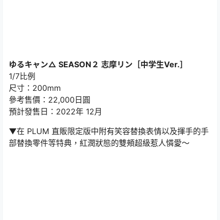
ゆるキャン△ SEASON２ 志摩リン［中学生Ver.］
1/7比例
尺寸：200mm
參考售價：22,000日圓
預計發售日：2022年 12月
▼在 PLUM 直販限定版中附有笑容替換表情以及揮手的手
部替換零件等特典，紅潤狀態的雙頰超級惹人憐愛～