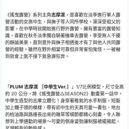
《搖曳露營》系列主角
志摩凜
，是喜歡在淡季進行單人露
營活動的女高中生，與撫子等人同所學校。凜深受祖父的
影響，在中學時就開始進行野外露營，擁有豐富的露營知
識，喜歡在秋冬淡季獨自騎著機車去露營，享受無人干擾
的靜謐美景，直到意外與撫子相遇後才有了與他人共同露
營的經驗。雖然在野外相當可靠但非常害怕鬼怪，一被嚇
到就會上氣不接下氣急速狂奔。
「
PLUM 志摩凜 ［中學生Ver.］
」1/7比例模型，尺寸全高
約 20 公分，將《搖曳露營△SEASON2》動畫第一話中，
中學生造型的志摩立體化！身穿著稚氣的水手制服，短髮
加上糰子頭的模樣，帶有初中生的天真可愛～書包、地台
的柏油路與路邊長出來的雜草等細節都精心刻畫，令人聯
想到上學通勤的場景～可愛的側身姿勢讓制服裙襬揚起，
呈現輕盈的動態感。