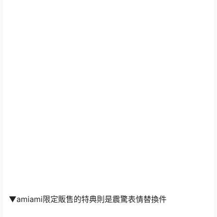
▼amiami限定販售的特典則是震驚表情替換件