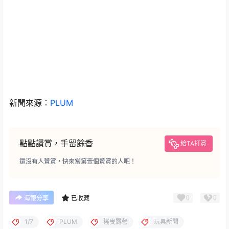
新聞來源：
PLUM
點點讚賞，手留餘香
給TA打賞
還沒有人贊賞，快來當第壹個贊賞的人吧！
0
0
海報分享
已收藏
1/7
PLUM
搖曳露營
玩具新聞