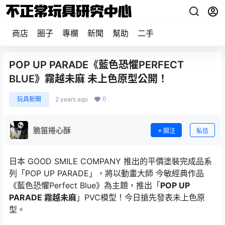
商店
圈子
專欄
新聞
幫助
二手
POP UP PARADE《藍色恐懼PERFECT
BLUE》霧越未麻 未上色原型公開！
0
玩具新聞
2 years ago
脆笛捲心酥
關注
私信
日本 GOOD SMILE COMPANY 推出的平價塗裝完成品系
列「POP UP PARADE」，將以動畫大師 今敏經典作品
《藍色恐懼Perfect Blue》為主題，推出「
POP UP
PARADE 霧越未麻
」PVC模型！今日搶先發表未上色原
型。