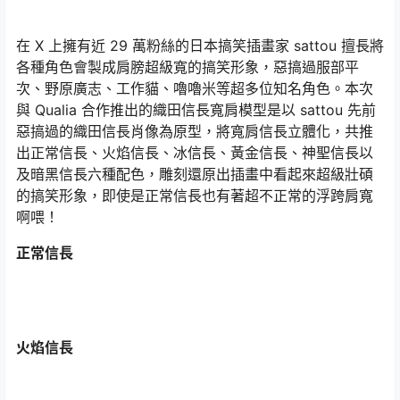
在 X 上擁有近 29 萬粉絲的日本搞笑插畫家 sattou 擅長將
各種角色會製成肩膀超級寬的搞笑形象，惡搞過服部平
次、野原廣志、工作貓、嚕嚕米等超多位知名角色。本次
與 Qualia 合作推出的織田信長寬肩模型是以 sattou 先前
惡搞過的織田信長肖像為原型，將寬肩信長立體化，共推
出正常信長、火焰信長、冰信長、黃金信長、神聖信長以
及暗黑信長六種配色，雕刻還原出插畫中看起來超級壯碩
的搞笑形象，即使是正常信長也有著超不正常的浮跨肩寬
啊喂！
正常信長
火焰信長