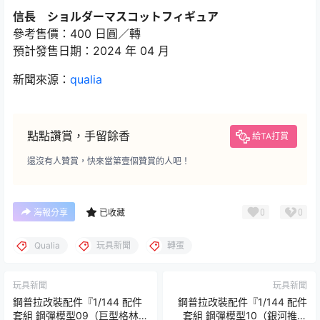
信長 ショルダーマスコットフィギュア
參考售價：400 日圓／轉
預計發售日期：2024 年 04 月
新聞來源：
qualia
點點讚賞，手留餘香
給TA打賞
還沒有人贊賞，快來當第壹個贊賞的人吧！
0
0
海報分享
已收藏
Qualia
玩具新聞
轉蛋
玩具新聞
玩具新聞
鋼普拉改裝配件『1/144 配件
鋼普拉改裝配件『1/144 配件
套組 鋼彈模型09（巨型格林機
套組 鋼彈模型10（銀河推進