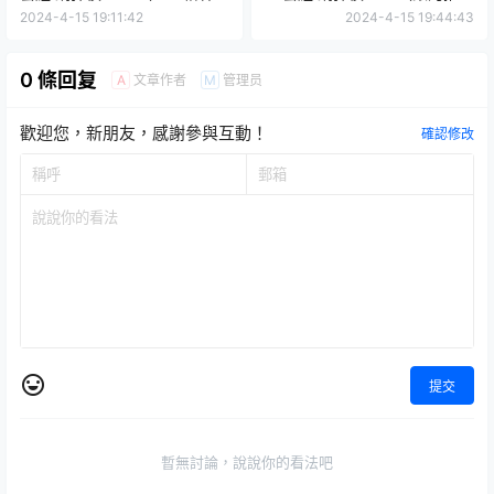
砲）』預計 07 月發售！
機）』預計 07 月發售！
2024-4-15 19:11:42
2024-4-15 19:44:43
0 條回复
文章作者
管理员
A
M
歡迎您，新朋友，感謝參與互動！
確認修改
提交
暫無討論，說說你的看法吧