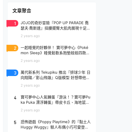
文章聚合
1
JOJO的奇妙冒險『POP UP PARADE 喬
瑟夫‧喬斯達』扭腰擺臀大肌肉展現十足騷
氣！
2 years ago
2
一起睡覺的好夥伴！ 寶可夢中心《Poké
mon Sleep》睡覺鬆軟系抱墊娃娃四款登
場
2 years ago
3
萬代新系列 Tekupiku 推出『排球少年 日
向翔陽／影山飛雄』Q版模型 好想帶他出
去玩～
2 years ago
4
寶可夢中心人氣轉蛋『游泳！？寶可夢Pu
ka Puka 漂浮轉蛋』帶皮卡丘、海地鼠去
玩水啦～
2 years ago
5
恐怖遊戲《Poppy Playtime》的『黏土人
Huggy Wuggy』駭人布偶小巧可愛登