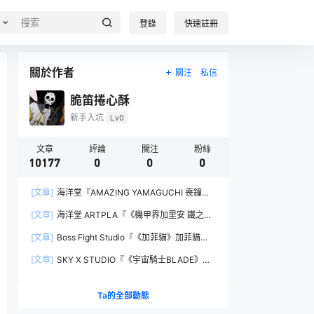
登錄
快速註冊
關於作者
關注
私信
脆笛捲心酥
新手入坑
Lv0
文章
評論
關注
粉絲
10177
0
0
0
[文章]
海洋堂『AMAZING YAMAGUCHI 喪鐘
（Deathstroke）Ver.1.5 』可動人偶，新增弒神者
[文章]
海洋堂 ARTPLA『《機甲界加里安 鐵之紋
之刃與大魄力火焰特效！
章》邪神兵』組裝模型，公司草創期的傳奇作品新
[文章]
Boss Fight Studio『《加菲貓》加菲貓
規再現！
（Garfield）』1:1 比例角色模型，從圖片就能感
[文章]
SKY X STUDIO『《宇宙騎士BLADE》
受到的龐大份量！
Tekkaman Evil』合金可動模型，戰損盔甲配件再
現與 Blade 戰鬥的場面！
Ta的全部動態