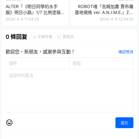
ALTER『《明日同學的水手
ROBOT魂『吉姆加農 賈布羅
服》明日小路』1/7 比例塗裝
基地規格 ver. A.N.I.M.E.』Z鋼
完成品，再現原作中輕盈美好
彈版特徵紅頭塗裝商品化！
2024-4-5 11:24:23
2024-4-5 12:34:25
的可愛形象！
0 條回复
文章作者
管理员
A
M
歡迎您，新朋友，感謝參與互動！
確認修改
提交