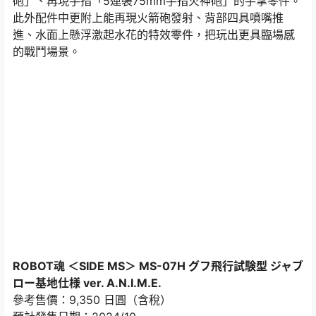
砲」、再現手指「5連裝75mm手指火神砲」的手掌零件。
此外配件中更附上能再現火箭砲發射、背部四具噴嘴推
進、水面上懸浮激起水花的特效零件，把玩出更具臨場感
的戰鬥場景。
ROBOT魂 ＜SIDE MS＞ MS-07H グフ飛行試験型 ジャブ
ロー基地仕様 ver. A.N.I.M.E.
參考售價：9,350 日圓（含稅）