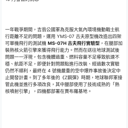
一年戰爭期間，吉翁公國軍為克服大氣內環境機動戰士航
行距離不足的問題，運用 YMS-07 古夫原型機改造出四架
可單機飛行的測試機
MS-07H 古夫飛行實驗型
，在腿部加
裝熱核火箭引擎來獲得飛行能力。然而在送往地球測試後
問題一一浮現，包含機體過重、燃料容量不足導致航速不
穩、航距不足，即便針對問題點進行改裝、經過數次實驗
仍然不順利，最終在 4 號機嚴重的空中爆炸事故後決定中
止開發計畫。到了多年後的《Z鋼彈》時期，地球聯邦軍接
管此機並進行多項改良，其中腿部使用了技術成熟的「熱
核噴射引擎」，四機都部署在賈布羅基地。