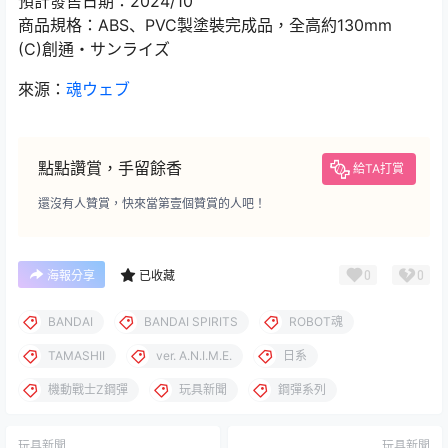
預計發售日期：2024/10
商品規格：ABS、PVC製塗裝完成品，全高約130mm
(C)創通・サンライズ
來源：
魂ウェブ
點點讚賞，手留餘香
給TA打賞
還沒有人贊賞，快來當第壹個贊賞的人吧！
0
0
海報分享
已收藏
BANDAI
BANDAI SPIRITS
ROBOT魂
TAMASHII
ver. A.N.I.M.E.
日系
機動戰士Z鋼彈
玩具新聞
鋼彈系列
玩具新聞
玩具新聞