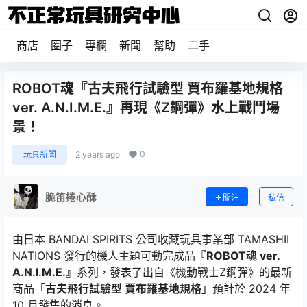
商店
圈子
專欄
新聞
幫助
二手
ROBOT魂『古夫飛行試驗型 賈布羅基地規格
ver. A.N.I.M.E.』再現《Z鋼彈》水上戰鬥場
景！
0
玩具新聞
2 years ago
脆笛捲心酥
關注
私信
由日本 BANDAI SPIRITS 公司收藏玩具事業部 TAMASHII
NATIONS 發行的機人主題可動完成品
『ROBOT魂 ver.
A.N.I.M.E.』
系列，發表了出自《機動戰士Z鋼彈》的最新
商品「
古夫飛行試驗型 賈布羅基地規格
」預計於 2024 年
10 月發售的消息。