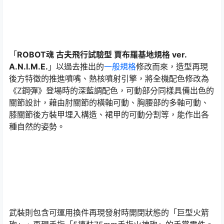
「
ROBOT魂 古夫飛行試驗型 賈布羅基地規格 ver.
A.N.I.M.E.
」以過去推出的
一般規格
修改而來，造型再現
後方特徵的推進噴嘴、熱核噴射引擎，將全機配色修改為
《Z鋼彈》登場時的深藍調配色，可動部分同樣具備出色的
關節設計，藉由肘關節的橫軸可動、胸腰部的多軸可動、
膝關節後方裝甲埋入構造、裙甲的可動分割等，能作出各
種自然的姿勢。
武裝則包含可運用換件再現發射時開閉狀態的「巨型火箭