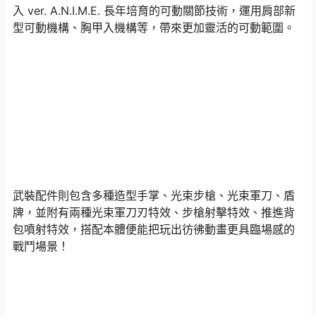
入 ver. A.N.I.M.E. 長年培育的可動關節技術，運用肩部新
型可動機構、胸甲入機構等，帶來更加靈活的可動範圍。
武裝配件則包含多種造型手掌、光束步槍、光束軍刀、盾
牌，並附有兩種光束軍刀刃特效、步槍射擊特效、推進背
包噴射特效，搭配本體便能把玩出彷彿動畫更具臨場感的
戰鬥場景！