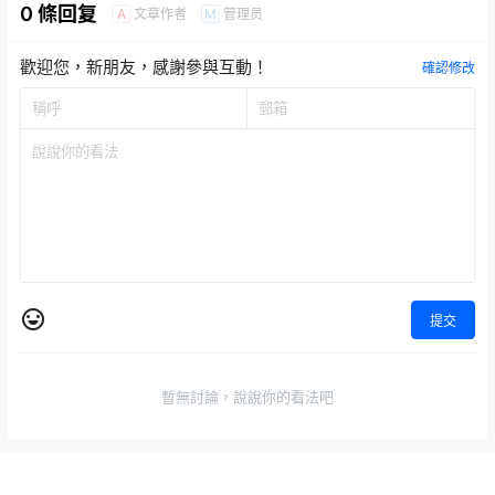
0 條回复
文章作者
管理员
A
M
歡迎您，新朋友，感謝參與互動！
確認修改
提交
暫無討論，說說你的看法吧