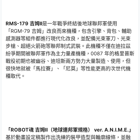
RMS-179 吉姆II
是一年戰爭終結後地球聯邦軍使用
「RGM-79 吉姆」改良而來機種，包含引擎、背包、輔助
感測器等組件都進行現代化改良，並配備光束軍刀、光束
步槍、超絕火箭砲等聯邦制式武裝。此機種不僅在迪拉茲
紛爭期間被聯邦軍作為主力量產機種，0087 年的格里普斯
戰役初期也被幽谷、迪坦斯兩方勢力大量製造、使用，但
很快地就被「馬拉賽」、「尼莫」等性能更高的次世代機
種取代。
「ROBOT魂 吉姆Ⅱ（地球連邦軍規格） ver. A.N.I.M.E.」
基於動畫設定稿製作出洗練的裝甲造型與輪廓線條，並融