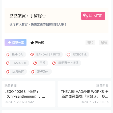
點點讚賞，手留餘香
給TA打賞
還沒有人贊賞，快來當第壹個贊賞的人吧！
0
0
海報分享
已收藏
BANDAI
BANDAI SPIRITS
ROBOT魂
TAMASHII
日系
機動戰士Z鋼彈
玩具新聞
鋼彈系列
玩具新聞
玩具新聞
LEGO 10368「菊花」
THE合體 HAGANE WORKS 全
（Chrysanthemum）、
新原創獸戰機『大龍牙』 發表
10369「梅花」 （Plum
再現究極斷空我等多種合體變
2024-6-20 17:47:32
2024-6-21 20:11:16
Blossom）花中四君子即將以
形！
樂高形式齊聚一堂！？