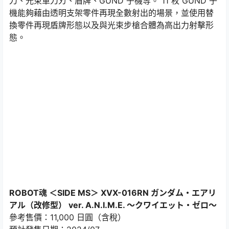
刀、光束軍刀刃、盾牌、GUND 子機等。 11 枚 GUND 子
機能夠藉由透明支架零件再現全數射出的場景，並使用替
換零件再現盾牌形態以及與光束步槍合體為高出力射擊形
態。
ROBOT魂 ＜SIDE MS＞ XVX-016RN ガンダム・エアリ
アル（改修型） ver. A.N.I.M.E. ～クワイエット・ゼロ～
參考售價：11,000 日圓（含稅）