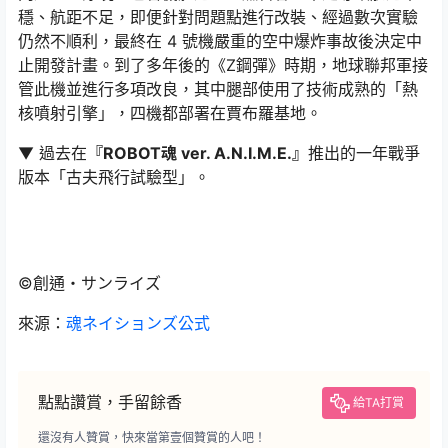
穩、航距不足，即便針對問題點進行改裝、經過數次實驗
仍然不順利，最終在 4 號機嚴重的空中爆炸事故後決定中
止開發計畫。到了多年後的《Z鋼彈》時期，地球聯邦軍接
管此機並進行多項改良，其中腿部使用了技術成熟的「熱
核噴射引擎」，四機都部署在賈布羅基地。
▼ 過去在
『ROBOT魂 ver. A.N.I.M.E.』
推出的一年戰爭
版本「古夫飛行試驗型」。
©創通・サンライズ
來源：
魂ネイションズ公式
點點讚賞，手留餘香
給TA打賞
還沒有人贊賞，快來當第壹個贊賞的人吧！