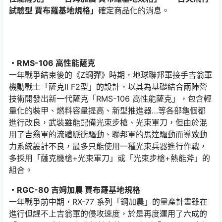
試驗型 賈布羅基地規格」
確定商品化的消息。
・RMS-106 高性能薩克
一年戰爭結束後的《Z鋼彈》時期，地球聯邦軍接手吉翁軍
機動戰士「薩克II F2型」的設計，以其為基礎結合兩陣營
技術開發出新一代薩克「RMS-106 高性能薩克」，包含輕
量化的裝甲、燃料容量提高、新型推進器…等各部龜個都
進行改良，武裝雖能配備光束步槍、光束軍刀，但由於混
用了吉翁軍的流體脈衝驅動、聯邦軍的馬達驅動而導致動
力系統設計不良，最多只能使用一種光束兵器進行作戰，
多採用「薩克機槍+光束軍刀」或「光束步槍+熱能斧」的
組合。
・RGC-80 吉姆加農 賈布羅基地規格
一年戰爭前中期，RX-77 系列「鋼加農」的量產計畫雖在
進行但趕不上吉翁軍的侵攻速度，於是再度運用了六成的