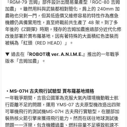
「RGM-79 吉姆」部件設計出簡易量產型「RGC-80 吉姆
加農」。雖然用料與武裝都相對簡化，肩上的 240mm 加
農砲也只剩一門，但其低造價又維修容易的特性作為應急
機體仍具備實用性，直至終戰前共生產了 48 架。到了多
年後的《Z鋼彈》時期，殘存的吉姆加農進過部分近代化修
改後部署於賈布羅基地，因有著特殊的大面積紅色塗裝而
被稱為「紅頭（RED HEAD）」。
▼ 過去在
『ROBOT魂 ver. A.N.I.M.E.』
推出的一年戰爭
版本「吉姆加農」。
・MS-07H 古夫飛行試驗型 賈布羅基地規格
一年戰爭期間，吉翁公國軍為克服大氣內環境機動戰士航
行距離不足的問題，運用 YMS-07 古夫原型機改造出四架
可單機飛行的測試機MS-07H 古夫飛行實驗型，在腿部加
裝熱核火箭引擎來獲得飛行能力。然而在送往地球測試後
問題一一浮現，包含機體過重、燃料容量不足導致航速不