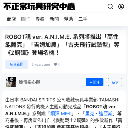
商店
圈子
專欄
新聞
幫助
二手
ROBOT魂 ver. A.N.I.M.E. 系列將推出「高性
能薩克」「吉姆加農」「古夫飛行試驗型」等
《Z鋼彈》登場名機！
0
玩具新聞
2 years ago
脆笛捲心酥
關注
私信
由日本 BANDAI SPIRITS 公司收藏玩具事業部 TAMASHII
NATIONS 發行的機人主題可動完成品
『ROBOT魂 ver.
A.N.I.M.E.』
系列繼「
鋼彈 MK-II
」、「
里克・迪亞斯
」等
商品後，再度宣佈出自《機動戰士Z鋼彈》的多款新作
「高
性能薩克」、「吉姆加農 賈布羅基地規格」、「古夫飛行