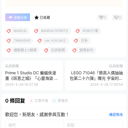
0
0
海報分享
已收藏
BANDAI
BANDAI SPIRITS
ROBOT魂
TAMASHII
ver. A.N.I.M.E.
日系
機動戰士Z鋼彈
玩具新聞
鋼彈系列
玩具新聞
玩具新聞
Prime 1 Studio DC 蝙蝠俠漫
LEGO 71046「樂高人偶抽抽
畫《班恩之城》「心靈海盜 概
包第二十六彈」曝光 宇宙的神
念設計 by Carlos D'Anda」
秘與浩瀚充分表現！
2024-3-26 16:37:29
2024-3-26 17:26:54
1/4 比例全身雕像
0 條回复
文章作者
管理员
A
M
歡迎您，新朋友，感謝參與互動！
確認修改