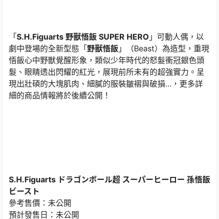
「
S.H.Figuarts 野獸悟飯 SUPER HERO
」可動人偶，以
劇中登場的全新型態「
野獸悟飯
」（Beast）為造型，重現
悟飯心中野獸覺醒形象，類似少年時代的怒髮衝冠銀色頭
髮、眼睛透出閃耀的紅光，展現前所未有的超強實力。呈
現出壯碩的大塊肌肉、細膩的服裝皺褶與破損…，更多詳
細的商品情報將於後續公開！
S.H.Figuarts ドラゴンボール超 スーパーヒーロー 孫悟飯
ビースト
參考售價：未公開
預計發售日：未公開