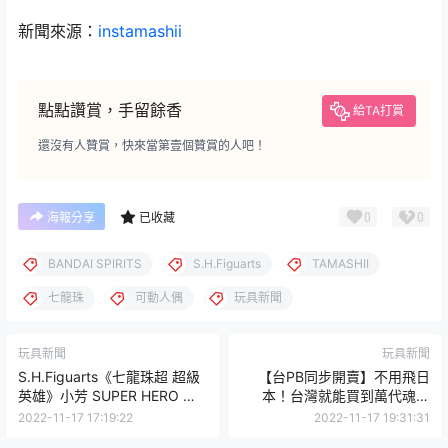
新聞來源：
instamashii
點點讚賞，手留餘香
給TA打賞
還沒有人贊賞，快來當第壹個贊賞的人吧！
0
0
海報分享
已收藏
BANDAI SPIRITS
S.H.Figuarts
TAMASHII
七龍珠
可動人偶
玩具新聞
玩具新聞
玩具新聞
S.H.Figuarts《七龍珠超 超級
【台PB同步開賣】不用飛日
英雄》小芳 SUPER HERO 可
本！台灣就能買到萬代魂展
動人偶 修練造型超可愛！
「TAMASHII NATION 2022」
2022-11-17 17:19:22
2022-11-17 19:31:31
六款限定開幕紀念商品！