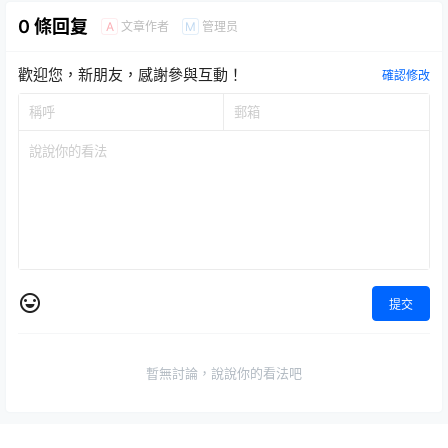
0 條回复
文章作者
管理员
A
M
歡迎您，新朋友，感謝參與互動！
確認修改
提交
暫無討論，說說你的看法吧