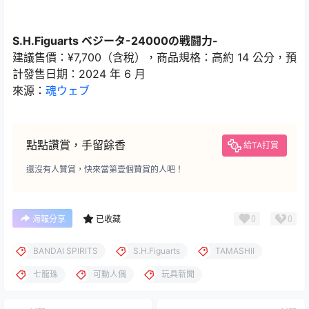
S.H.Figuarts ベジータ-24000の戦闘力-
建議售價：¥7,700（含稅），商品規格：高約 14 公分，預
計發售日期：2024 年 6 月
來源：
魂ウェブ
點點讚賞，手留餘香
給TA打賞
還沒有人贊賞，快來當第壹個贊賞的人吧！
0
0
海報分享
已收藏
BANDAI SPIRITS
S.H.Figuarts
TAMASHII
七龍珠
可動人偶
玩具新聞