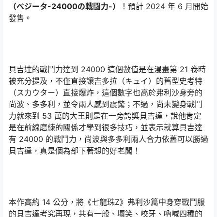
（ベジータ-24000の戦闘力-）
！預計 2024 年 6 月開始
發售。
貝吉達的戰鬥力達到 24000 這個數值是在漫畫第 21 卷時
被充分提及，不僅直接讓吉多拉（キュイ）的舊型史考特
（スカウター）直接爆炸，這個數字也高於弗利沙身旁的
尚波、多多利，並令兩人感到震驚；不過，尚未變身戰鬥
力就來到 53 萬的大王則是在一旁誇獎貝吉達，說他肯定
是在前線磨練的關係才學到很多技巧，並表示就算貝吉達
有 24000 的戰鬥力，尚波與多多利兩人合力依舊可以勝過
貝吉達，真是個為部下著想的好老闆！
本作高約 14 公分，將《七龍珠Z》弗利沙篇中身穿戰鬥服
的貝吉達考究再現，共有一般、壞笑、咬牙、吶喊四種的