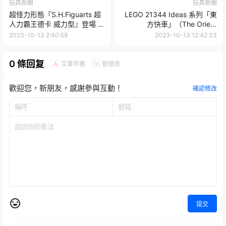
玩具新聞
玩具新聞
超怪力形態『S.H.Figuarts 超
LEGO 21344 Ideas 系列「東
人力霸王德卡 威力型』登場 可
方快車」（The Orient
再現施展必殺技「旋風爆破
Express）曝光！
2023-10-13 2:40:59
2023-10-13 12:42:33
拳」姿態！
0 條回复
文章作者
管理员
A
M
歡迎您，新朋友，感謝參與互動！
確認修改
提交