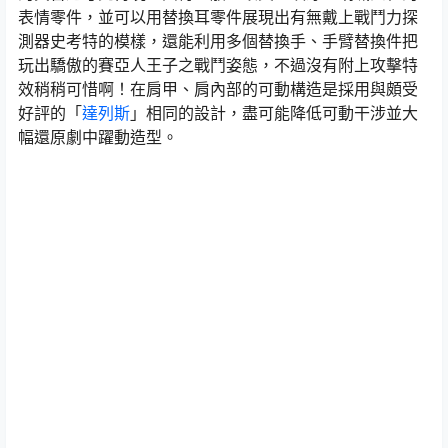
表情零件，並可以用替換耳零件展現出有無戴上戰鬥力探
測器史考特的模樣，還能利用多個替換手、手臂替換件把
玩出驕傲的賽亞人王子之戰鬥姿態，不過沒有附上攻擊特
效稍稍可惜啊！在肩甲、肩內部的可動構造是採用與頗受
好評的「
達列斯
」相同的設計，盡可能降低可動干涉並大
幅還原劇中躍動造型。