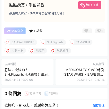
點點讚賞，手留餘香
給TA打賞
還沒有人贊賞，快來當第壹個贊賞的人吧！
0
0
海報分享
已收藏
BANDAI SPIRITS
S.H.Figuarts
TAMASHII
可動人偶
地獄樂
玩具新聞
玩具新聞
玩具新聞
忍法，火法師！
MEDICOM TOY VCD系列
S.H.Figuarts《地獄樂》畫眉
「STAR WARS × BAPE 凱羅·
丸 最強不死忍者09月發售
忍、第一軍團風暴兵」可愛登
2023-4-24 19:07:06
2023-4-24 19:47:16
場！
0 條回复
文章作者
管理员
A
M
歡迎您，新朋友，感謝參與互動！
確認修改