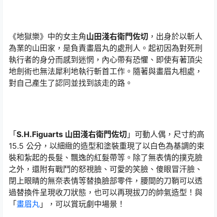
《地獄樂》中的女主角
山田淺右衛門佐切
，出身於以斬人
為業的山田家，是負責畫眉丸的處刑人。起初因為對死刑
執行者的身分而感到迷惘，內心帶有恐懼、即使有著頂尖
地劍術也無法犀利地執行斬首工作。隨著與畫眉丸相處，
對自己產生了認同並找到該走的路。
「
S.H.Figuarts 山田淺右衛門佐切
」可動人偶，尺寸約高
15.5 公分，以細緻的造型和塗裝重現了以白色為基調的束
裝和紮起的長髮、飄逸的紅髮帶等。除了無表情的撲克臉
之外，還附有戰鬥的怒視臉、可愛的笑臉、傻眼冒汗臉、
閉上眼睛的無奈表情等替換臉部零件，腰間的刀鞘可以透
過替換件呈現收刀狀態，也可以再現拔刀的帥氣造型！與
「
畫眉丸
」，可以賞玩劇中場景！