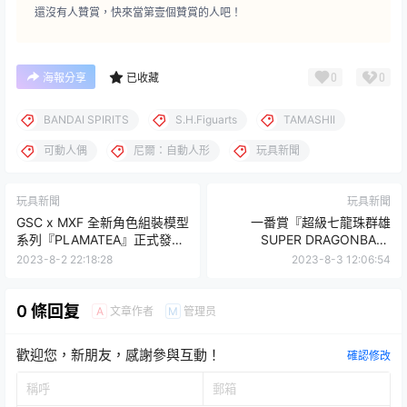
還沒有人贊賞，快來當第壹個贊賞的人吧！
0
0
海報分享
已收藏
BANDAI SPIRITS
S.H.Figuarts
TAMASHII
可動人偶
尼爾：自動人形
玩具新聞
玩具新聞
玩具新聞
GSC x MXF 全新角色組裝模型
一番賞『超級七龍珠群雄
系列『PLAMATEA』正式發表
SUPER DRAGONBALL
高度精密細節令人期待！
HEROES 5th MISSION』12月
2023-8-2 22:18:28
2023-8-3 12:06:54
熱血開抽！
0 條回复
文章作者
管理员
A
M
歡迎您，新朋友，感謝參與互動！
確認修改