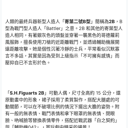
人類的最終兵器新型人造人「
寄葉二號B型
」簡稱為
2B
，B
型為戰鬥型人造人「Battler」之意。2B 和其他的寄葉型人
造人相同，有著銀灰色的頭髮並穿著一襲黑色的哥德蘿莉
風服飾，擅長使用刀槍的近距離戰鬥，並透過輔助機展開
遠距離攻擊。她是個性沉著冷靜的士兵，平常看似沉默寡
言不多話，其實是因為受到上級指示「不可擁有感情」而
壓抑自已不言形於色。
「
S.H.Figuarts 2B
」可動人偶，尺寸全高約 15 公分，還
原動畫中的形象，裙子採用了柔質製作，搭配大腿處的可
動關節，可以在不破壞比例的情況下擺出大膽的姿勢。附
有一般的無表情、戰鬥表情和拿下眼罩的無表情、閉眼
臉、吶喊臉等替換表情零件，搭配近戰武器「白之契約」
與「輔助機042」，賞玩劇中精采的場景！