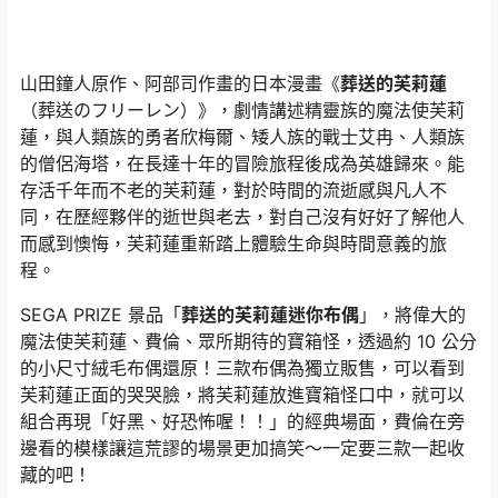
山田鐘人原作、阿部司作畫的日本漫畫《
葬送的芙莉蓮
（葬送のフリーレン）》，劇情講述精靈族的魔法使芙莉
蓮，與人類族的勇者欣梅爾、矮人族的戰士艾冉、人類族
的僧侶海塔，在長達十年的冒險旅程後成為英雄歸來。能
存活千年而不老的芙莉蓮，對於時間的流逝感與凡人不
同，在歷經夥伴的逝世與老去，對自己沒有好好了解他人
而感到懊悔，芙莉蓮重新踏上體驗生命與時間意義的旅
程。
SEGA PRIZE 景品「
葬送的芙莉蓮迷你布偶
」，將偉大的
魔法使芙莉蓮、費倫、眾所期待的寶箱怪，透過約 10 公分
的小尺寸絨毛布偶還原！三款布偶為獨立販售，可以看到
芙莉蓮正面的哭哭臉，將芙莉蓮放進寶箱怪口中，就可以
組合再現「好黑、好恐怖喔！！」的經典場面，費倫在旁
邊看的模樣讓這荒謬的場景更加搞笑～一定要三款一起收
藏的吧！