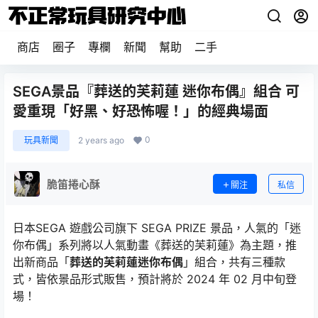
商店
圈子
專欄
新聞
幫助
二手
SEGA景品『葬送的芙莉蓮 迷你布偶』組合 可
愛重現「好黑、好恐怖喔！」的經典場面
0
玩具新聞
2 years ago
脆笛捲心酥
關注
私信
日本SEGA 遊戲公司旗下 SEGA PRIZE 景品，人氣的「迷
你布偶」系列將以人氣動畫《葬送的芙莉蓮》為主題，推
出新商品「
葬送的芙莉蓮迷你布偶
」組合，共有三種款
式，皆依景品形式販售，預計將於 2024 年 02 月中旬登
場！