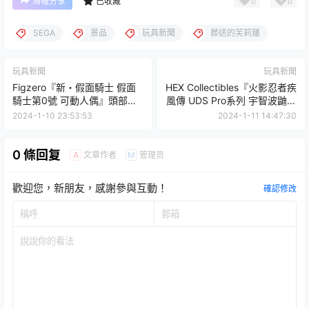
0
0
海報分享
已收藏
SEGA
景品
玩具新聞
葬送的芙莉蓮
玩具新聞
玩具新聞
Figzero『新・假面騎士 假面
HEX Collectibles『火影忍者疾
騎士第0號 可動人偶』頭部發
風傳 UDS Pro系列 宇智波鼬』
光再現最終決戰姿態！
1/8比例雕像 超魄力決戰場
2024-1-10 23:53:53
2024-1-11 14:47:30
景！
0 條回复
文章作者
管理员
A
M
歡迎您，新朋友，感謝參與互動！
確認修改