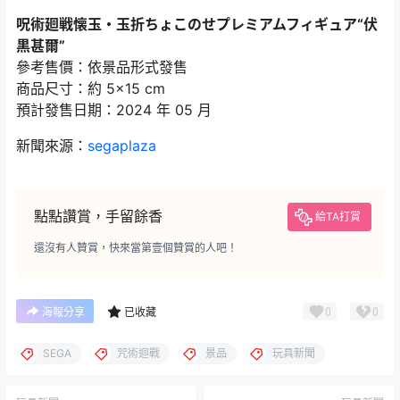
呪術廻戦懐玉・玉折ちょこのせプレミアムフィギュア“伏
黒甚爾”
參考售價：依景品形式發售
商品尺寸：約 5×15 cm
預計發售日期：2024 年 05 月
新聞來源：
segaplaza
點點讚賞，手留餘香
給TA打賞
還沒有人贊賞，快來當第壹個贊賞的人吧！
0
0
海報分享
已收藏
SEGA
咒術迴戰
景品
玩具新聞