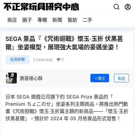
商店
圈子
專欄
新聞
幫助
二手
SEGA 景品『《咒術迴戰》懷玉·玉折 伏黑甚
爾』坐姿模型，展現強大氣場的豪邁坐姿！
0
玩具新聞
2 years ago
脆笛捲心酥
關注
私信
日本 SEGA 遊戲公司旗下的 SEGA Prize 景品的「
Premium ちょこのせ」坐姿系列主題商品，將推出熱門動
畫《咒術迴戰》懷玉·玉折篇主題的新商品——「懷玉·玉折
伏黑甚爾」，預計於 2024 年 05 月依景品形式發售！