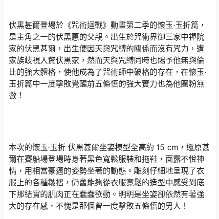
伏黑甚爾登場於《咒術迴戰》動畫第二季的懷玉·玉折篇，
是主角之一的伏黑惠的父親。出生於咒術界御三家中禪院
家的伏黑甚爾，出生便因天與咒縛的關係而沒有咒力，遭
家族歧視入贅伏黑家，然而天與咒縛同時也賜予他無與倫
比的強大體格，使他成為了咒術師中破格的存在，在懷玉·
玉折篇中一度擊敗覺醒前五條悟的強大實力也為他圈粉無
數！
本次的懷玉·玉折 伏黑甚爾坐姿模型全高約 15 cm，還原甚
爾在賽船場登場時身著黑色寬鬆服裝和拖鞋，面露不悅神
情，用相當豪邁的姿勢坐著的動態。雕刻仔細地呈現了衣
服上的各種皺摺，仍舊能夠從衣服寬鬆的造型中感受到底
下那結實的肌肉正在蠢蠢欲動。明明是坐姿卻依然有著強
大的存在感，不愧是那個曾一度擊敗五條悟的男人！