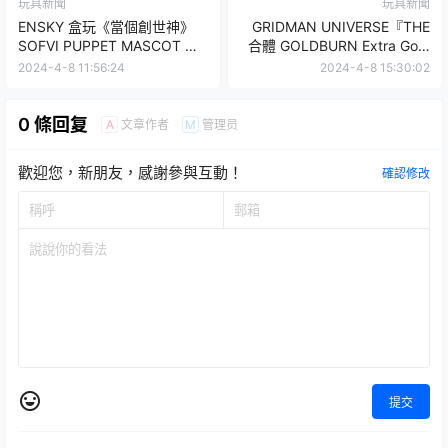
玩具新聞
玩具新聞
ENSKY 盒玩《當個創世神》
GRIDMAN UNIVERSE『THE
SOFVI PUPPET MASCOT 軟
合體 GOLDBURN Extra Gold
膠指偶系列，可愛比例再現多
Ver.』豪華鍍金版本讓各合體
2024-4-8 11:56:24
2024-4-8 15:30:02
款角色！
形態更閃亮！
0 條回复
文章作者
管理员
A
M
歡迎您，新朋友，感謝參與互動！
確認修改
提交