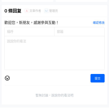
寸魄力登場！
受到的龐大份量！
0 條回复
文章作者
管理员
A
M
歡迎您，新朋友，感謝參與互動！
確認修改
提交
暫無討論，說說你的看法吧