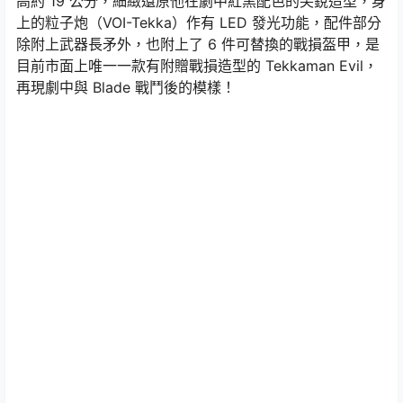
高約 19 公分，細緻還原他在劇中紅黑配色的尖銳造型，身
上的粒子炮（VOI-Tekka）作有 LED 發光功能，配件部分
除附上武器長矛外，也附上了 6 件可替換的戰損盔甲，是
目前市面上唯一一款有附贈戰損造型的 Tekkaman Evil，
再現劇中與 Blade 戰鬥後的模樣！