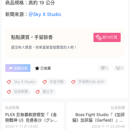
商品規格：高約 19 公分
新聞來源：
＠Sky X Studio
點點讚賞，手留餘香
給TA打賞
還沒有人贊賞，快來當第壹個贊賞的人吧！
0
0
海報分享
已收藏
Sky X Studio
合金可動
宇宙騎士BLADE
玩具新聞
龍之子
玩具新聞
玩具新聞
PLEX 巨無霸軟膠模型『《金
Boss Fight Studio『《加菲
剛戰神 U》克連泰沙（グレン
貓》加菲貓（Garfield）』1:1
ダイザー）』，新作造型大尺
比例角色模型，從圖片就能感
2024-7-11 21:13:00
2024-7-11 22:39:46