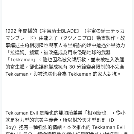
1992 年開播的《宇宙騎士BLADE》（宇宙の騎士テッカ
マンブレード）由龍之子（タツノコプロ）動畫製作，故
事講述主角相羽隆也與家人乘坐飛船的途中遭遇外星勢力
「拉達姆」擄獲，被改造成為用來侵略地球的武器
「Tekkaman」。隆也因為被父親所救，並未被植入洗腦
的寄生體，卻也讓他變成擁有 30 分鐘變身限制的不完全
Tekkaman，與被洗腦化身為 Tekkaman 的家人對抗。
Tekkaman Evil 是隆也的雙胞胎弟弟「相羽新也」，從小
就是努力型的完美主義者，所以對於天才型哥哥（D-
Boy）抱有一種強烈的情結。本次推出的 Tekkaman Evil