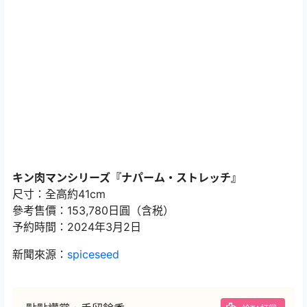
キン肉マンシリーズ『ナパーム・ストレッチ』
尺寸：全高約41cm
參考售價：153,780日圓（含税）
予約時間：2024年3月2日
新聞來源：
spiceseed