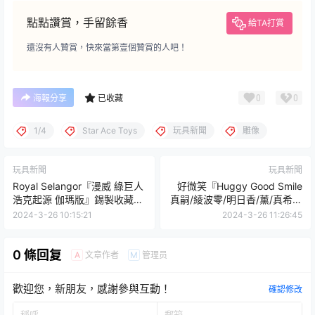
點點讚賞，手留餘香
給TA打賞
還沒有人贊賞，快來當第壹個贊賞的人吧！
0
0
海報分享
已收藏
1/4
Star Ace Toys
玩具新聞
雕像
玩具新聞
玩具新聞
Royal Selangor『漫威 綠巨人
好微笑『Huggy Good Smile
浩克起源 伽瑪版』錫製收藏雕
真嗣/綾波零/明日香/薰/真希波
像，以金屬光澤展現伽瑪綠光
制服ver.』討抱抱可愛登場！
2024-3-26 10:15:21
2024-3-26 11:26:45
霸氣！
0 條回复
文章作者
管理员
A
M
歡迎您，新朋友，感謝參與互動！
確認修改