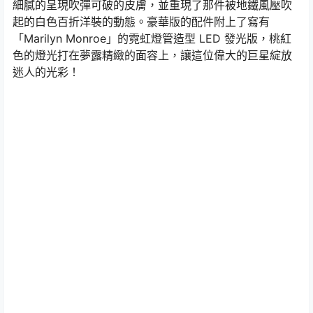
細膩的呈現吹彈可破的皮膚，並重現了那件被地鐵風壓吹
起的白色百折洋裝的動態。豪華版的配件附上了寫有
「Marilyn Monroe」的霓虹燈管造型 LED 發光版，桃紅
色的燈光打在夢露精緻的面容上，讓這位偉大的巨星綻放
迷人的光彩！