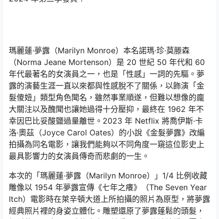
瑪麗蓮·夢露（Marilyn Monroe）本名諾瑪·珍·莫滕森
（Norma Jeane Mortenson）是 20 世紀 50 年代和 60
年代最著名的女演員之一，也是「性感」一詞的先驅。夢
露的演藝生涯一直以來都與性感脫不了關係，以飾演「金
髮傻妞」類型角色聞名，雖然事業順遂，但難以想像的龐
大關注以及醜聞也讓她過得十分壓抑，最終在 1962 年不
幸因巴比妥酸鹽過量離世。2023 年 Netflix 將喬伊斯·卡
洛·奧茲（Joyce Carol Oates）的小說《金髮夢露》改編
拍攝為同名電影，讓我們能夠以不同角度一窺這位影史上
最具影響力的女演員傳奇而悲劇的一生。
本次的「瑪麗蓮·夢露（Marilyn Monroe）」1/4 比例收藏
雕像以 1954 年夢露宣傳《七年之癢》（The Seven Year
Itch）電影時在萊辛頓大道上所拍攝的照片為原型，將夢露
經典照片裡的身姿立體化。雕塑還原了夢露蓬鬆的頭髮，