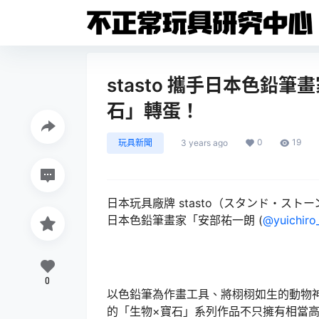
stasto 攜手日本色鉛
石」轉蛋！
0
19
玩具新聞
3 years ago
日本玩具廠牌 stasto（スタンド・ストーンズ 
日本色鉛筆畫家「安部祐一朗 (
@yuichiro
0
以色鉛筆為作畫工具、將栩栩如生的動物
的「生物×寶石」系列作品不只擁有相當