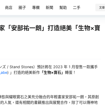
商店
圈子
專欄
新聞
幫助
二手
文章
筆畫家「安部祐一朗」打造絕美「生物×寶
/ Stand Stones）預計將在 2023 年 1 月發售一款攜手
_abe
) 」打造的絕美新作
「生物×寶石」
轉蛋！
神態與耀眼寶石之美充分融合的年輕畫家安部祐一朗，其原創
高的人氣，還有相關的書籍推出與展覽合作，除了可以傳神地