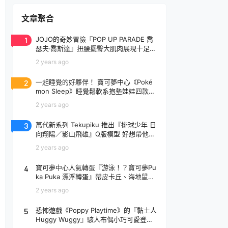
文章聚合
1
JOJO的奇妙冒險『POP UP PARADE 喬
瑟夫‧喬斯達』扭腰擺臀大肌肉展現十足騷
氣！
2 years ago
2
一起睡覺的好夥伴！ 寶可夢中心《Poké
mon Sleep》睡覺鬆軟系抱墊娃娃四款登
場
2 years ago
3
萬代新系列 Tekupiku 推出『排球少年 日
向翔陽／影山飛雄』Q版模型 好想帶他出
去玩～
2 years ago
4
寶可夢中心人氣轉蛋『游泳！？寶可夢Pu
ka Puka 漂浮轉蛋』帶皮卡丘、海地鼠去
玩水啦～
2 years ago
5
恐怖遊戲《Poppy Playtime》的『黏土人
Huggy Wuggy』駭人布偶小巧可愛登