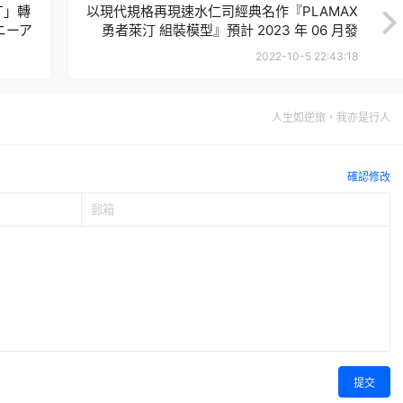
丁」轉
以現代規格再現速水仁司經典名作『PLAMAX
ニーア
勇者萊汀 組裝模型』預計 2023 年 06 月發
售！
2022-10-5 22:43:18
人生如逆旅，我亦是行人
確認修改
提交