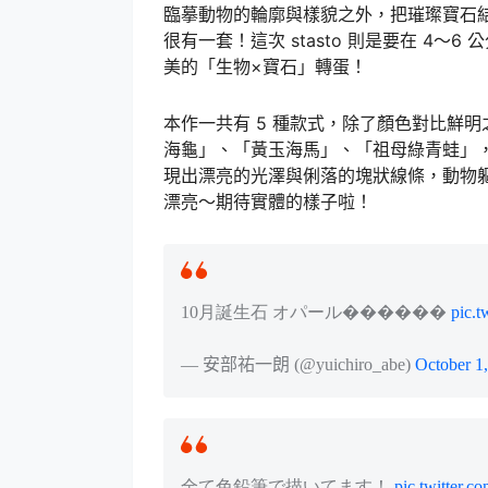
臨摹動物的輪廓與樣貌之外，把璀璨寶石
很有一套！這次 stasto 則是要在 4
美的「生物×寶石」轉蛋！
本作一共有 5 種款式，除了顏色對比鮮
海龜」、「黃玉海馬」、「祖母綠青蛙」
現出漂亮的光澤與俐落的塊狀線條，動物
漂亮～期待實體的樣子啦！
10月誕生石 オパール������
pic.
— 安部祐一朗 (@yuichiro_abe)
October 1
全て色鉛筆で描いてます！
pic.twitter