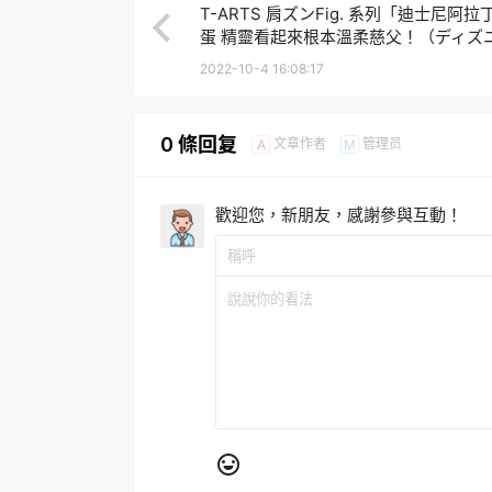
T-ARTS 肩ズンFig. 系列「迪士尼阿拉
蛋 精靈看起來根本溫柔慈父！（ディズ
ラジン）
2022-10-4 16:08:17
0 條回复
文章作者
管理员
A
M
歡迎您，新朋友，感謝參與互動！