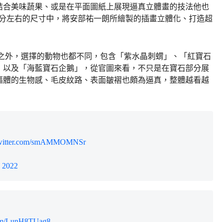
結合美味蔬果、或是在平面圖紙上展現逼真立體畫的技法他也
～6 公分左右的尺寸中，將安部祐一朗所繪製的插畫立體化、打造超
明之外，選擇的動物也都不同，包含「紫水晶刺蝟」、「紅寶石
，以及「海藍寶石企鵝」，從官圖來看，不只是在寶石部分展
軀體的生物感、毛皮紋路、表面皺褶也頗為逼真，整體越看越
twitter.com/smAMMOMNSr
, 2022
.com/LunH8TUag8