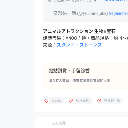
— 安部祐一朗 (@yuichiro_abe)
September
アニマルアトラクション 生物×宝石
建議售價：¥400 / 轉，商品規格：約 4～6
來源：
スタンド・ストーンズ
點點讚賞，手留餘香
還沒有人贊賞，快來當第壹個贊賞的人吧！
stasto
玩具新聞
轉蛋&扭蛋
玩具新聞