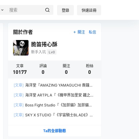
登錄
快速註冊
關於作者
關注
私信
脆笛捲心酥
新手入坑
Lv0
文章
評論
關注
粉絲
10177
0
0
0
[文章]
海洋堂『AMAZING YAMAGUCHI 喪鐘
（Deathstroke）Ver.1.5 』可動人偶，新增弒神者
[文章]
海洋堂 ARTPLA『《機甲界加里安 鐵之紋
之刃與大魄力火焰特效！
章》邪神兵』組裝模型，公司草創期的傳奇作品新
[文章]
Boss Fight Studio『《加菲貓》加菲貓
規再現！
（Garfield）』1:1 比例角色模型，從圖片就能感
[文章]
SKY X STUDIO『《宇宙騎士BLADE》
受到的龐大份量！
Tekkaman Evil』合金可動模型，戰損盔甲配件再
現與 Blade 戰鬥的場面！
Ta的全部動態