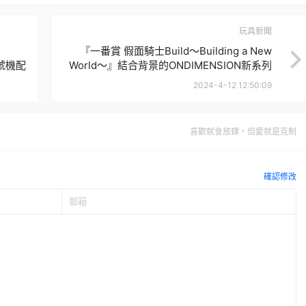
玩具新聞
『一番賞 假面騎士Build～Building a New
2號機配
World～』結合背景的ONDIMENSION新系列
躍動出擊！
2024-4-12 12:50:09
喜歡就會放肆，但愛就是克制
確認修改