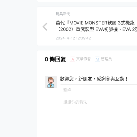
玩具新聞
萬代『MOVIE MONSTER軟膠 3式機龍
（2002）重武裝型 EVA初號機、EVA 
色』大魄力登場！
2024-4-12 12:09:42
0 條回复
文章作者
管理员
A
M
歡迎您，新朋友，感謝參與互動！