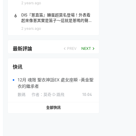
場！
2 years ago
6
DIS『蔥直笛』轉蛋超莫名登場！外表看
起來像蔥其實是笛子～這就是蔥鳴的聲音
♪
2 years ago
最新評論
PREV
NEXT
快讯
12月 魂限 聖衣神話EX 處女座瞬 -黃金聖
衣的繼承者
數碼
作者：
莫奇·D·路飛
10:04
全部快訊