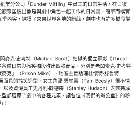
紙業分公司「Dunder Mifflin」中員工的日常生活，在日復一
給觀眾塑造出像是與劇中角色一起工作的日常感，簡單而樸實
共推出九季內容，擄獲了來自世界各地的粉絲，劇中也有許多橋段變
克·史考特（Michael Scott）拍攝的獨立電影《Threat
則是以劇中各種日常與搞笑橋段推出四款商品，分別是老闆麥克·史考特
」（Prison Mike）、地區主管助理杜懷特·舒魯特
時戴著面具的搞笑造型、女主角潘·碧絲蕾（Pam Beesly）很不情
以及資深員工史丹利·韓德森（Stanley Hudson）去完弗羅
造型都還原了劇中的各種元素，讓各位《我們的辦公室》的粉
魅力！