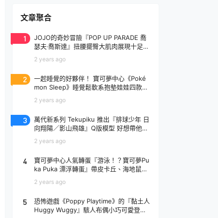
文章聚合
1
JOJO的奇妙冒險『POP UP PARADE 喬
瑟夫‧喬斯達』扭腰擺臀大肌肉展現十足騷
氣！
2 years ago
2
一起睡覺的好夥伴！ 寶可夢中心《Poké
mon Sleep》睡覺鬆軟系抱墊娃娃四款登
場
2 years ago
3
萬代新系列 Tekupiku 推出『排球少年 日
向翔陽／影山飛雄』Q版模型 好想帶他出
去玩～
2 years ago
4
寶可夢中心人氣轉蛋『游泳！？寶可夢Pu
ka Puka 漂浮轉蛋』帶皮卡丘、海地鼠去
玩水啦～
2 years ago
5
恐怖遊戲《Poppy Playtime》的『黏土人
Huggy Wuggy』駭人布偶小巧可愛登