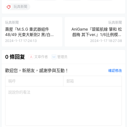
玩具新聞
玩具新聞
玩具新聞
壽屋『M.S.G 重武器組件
AniGame『碧藍航線 肇和 松
48/49 光束大斬劍2 黑/白
戲梅 其下ver.』1/6比例模型
Ver.』可變形大劍、大盾、弓
趴在桌子底下的絕妙姿勢！
2024-1-17 17:24:13
2024-1-17 18:27:38
箭、爆破槍的泛用武裝！
0 條回复
文章作者
管理员
A
M
歡迎您，新朋友，感謝參與互動！
確認修改