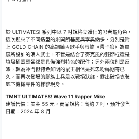
於 ULTIMATES! 系列中以 7 吋規格立體化的忍者龜角色，
這次迎來了不同造型的米開朗基羅與李奧納多，分別是附
上 GOLD CHAIN 的高調饒舌歌手與根據《帶子狼》為靈
感所設計的浪人武士，不管是結合了麥克風的雙節棍還是
垃圾桶蓋頭盔都是具備強烈特色的配件；另外兩位則是反
派，較為冷門但特色鮮明的鼠王相信是死忠粉絲期待已
久，而再次登場的腳族士兵是以戰損狀態、露出破損衣裝
底下機械零件的樣貌現身。
TMNT ULTIMATES! Wave 11 Rapper Mike
建議售價：美金 55 元，商品規格：高約 7 吋，預計發售
日期：2024 年 8 月