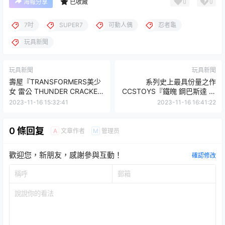
0
0
海報分享
已收藏
7吋
SUPER7
可動人偶
忍者龜
玩具新聞
玩具新聞
玩具新聞
壽屋『TRANSFORMERS美少
系列史上最具份量之作
女 雷公 THUNDER CRACKER
CCSTOYS『鐵魄 鋼巴斯達 合
限定版』1/7比例模型 壞壞表
金可動模型』開發中原型公
2023-11-16 15:32:41
2023-11-16 16:41:22
情太香啦！
開！
0 條回复
文章作者
管理员
A
M
歡迎您，新朋友，感謝參與互動！
確認修改