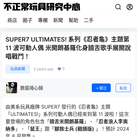
商店
圈子
專欄
新聞
幫助
二手
SUPER7 ULTIMATES! 系列《忍者龜》主題第
11 波可動人偶 米開朗基羅化身饒舌歌手展開說
唱戰鬥！
0
玩具新聞
2 years ago
脆笛捲心酥
關注
私信
由美系玩具廠牌 SUPER7 發行的《忍者龜》主題
「ULTIMATES!」系列可動人偶已經來到第 11 波啦！這次
要登場的角色包含「
饒舌米開朗基羅
」、「
忍者浪人李奧
納多
」、「
鼠王
」跟「
腳族士兵 (戰損版)
」！預計 2024
年 8 月發售。