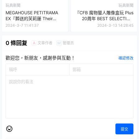
玩具新聞
玩具新聞
MEGAHOUSE PETITRAMA
『CFB 魔物獵人雕像盒玩 Plus
EX『葬送的芙莉蓮 Their
20周年 BEST SELECTION
Journey.』場景盒玩，限定版
Vol.2』滅盡龍、怨虎龍超人氣
2024-3-7 11:41:37
2024-3-13 14:28:45
附贈欣梅爾的銅像！
回歸！
0 條回复
文章作者
管理员
A
M
歡迎您，新朋友，感謝參與互動！
確認修改
提交