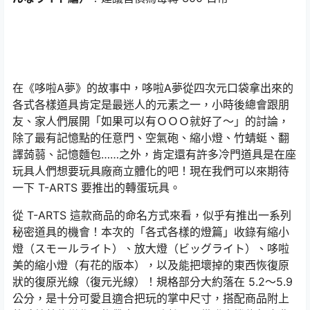
在《哆啦A夢》的故事中，哆啦A夢從四次元口袋拿出來的
各式各樣道具肯定是最迷人的元素之一，小時後總會跟朋
友、家人們展開「如果可以有ＯＯＯ就好了～」的討論，
除了最有記憶點的任意門、空氣砲、縮小燈、竹蜻蜓、翻
譯蒟蒻、記憶麵包……之外，肯定還有許多冷門道具是在座
玩具人們想要玩具廠商立體化的吧！現在我們可以來期待
一下 T-ARTS 要推出的轉蛋玩具。
從 T-ARTS 這款商品的命名方式來看，似乎有推出一系列
秘密道具的機會！本次的「各式各樣的燈篇」收錄有縮小
燈（スモールライト）、放大燈（ビッグライト）、哆啦
美的縮小燈（有花的版本），以及能把壞掉的東西恢復原
狀的復原光線（復元光線）！規格部分大約落在 5.2〜5.9
公分，是十分可愛且適合把玩的掌中尺寸，搭配商品附上