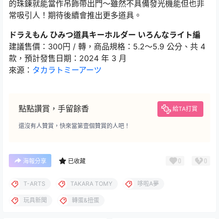
的珠鍊就能當作吊飾帶出門～雖然不具備發光機能但也非
常吸引人！期待後續會推出更多道具。
ドラえもん ひみつ道具キーホルダー いろんなライト編
建議售價：300円 / 轉，商品規格：5.2〜5.9 公分、共 4
款，預計發售日期：2024 年 3 月
來源：
タカラトミーアーツ
點點讚賞，手留餘香
給TA打賞
還沒有人贊賞，快來當第壹個贊賞的人吧！
0
0
海報分享
已收藏
T-ARTS
TAKARA TOMY
哆啦A夢
玩具新聞
轉蛋&扭蛋