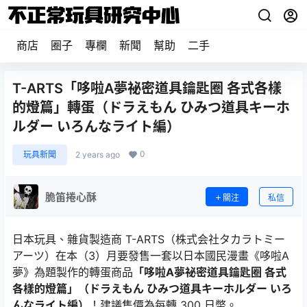
商店
圈子
專欄
新聞
幫助
二手
T-ARTS「哆啦A夢祕密道具鑰匙圈 各式各樣
的燈篇」轉蛋（ドラえもん ひみつ道具キーホ
ルダー いろんなライト編）
0
玩具新聞
2 years ago
脆笛捲心酥
關注
私信
日本玩具、雜貨製造商 T-ARTS（株式会社タカラトミー
アーツ）在本（3）月要發售一套以日本國民漫畫《哆啦A
夢》為題製作的轉蛋商品
「哆啦A夢祕密道具鑰匙圈 各式
各樣的燈篇」（ドラえもん ひみつ道具キーホルダー いろ
んなライト編）
！建議售價為每轉 300 日幣。