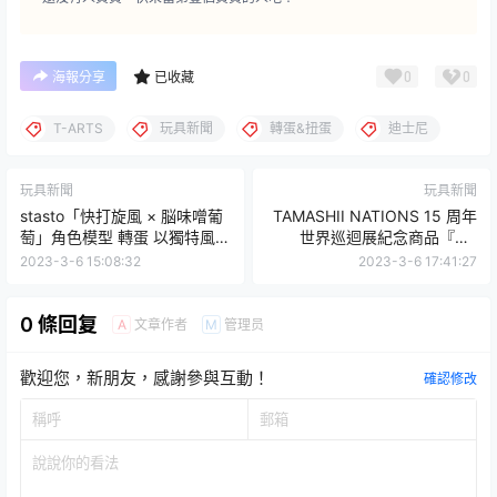
0
0
海報分享
已收藏
T-ARTS
玩具新聞
轉蛋&扭蛋
迪士尼
玩具新聞
玩具新聞
stasto「快打旋風 × 脳味噌葡
TAMASHII NATIONS 15 周年
萄」角色模型 轉蛋 以獨特風格
世界巡迴展紀念商品『HI-
重新詮釋的經典格鬥角色！
METAL R VF-0S 菲尼克斯
2023-3-6 15:08:32
2023-3-6 17:41:27
(Genius Blue Ver.)』情報公
開！
0 條回复
文章作者
管理员
A
M
歡迎您，新朋友，感謝參與互動！
確認修改