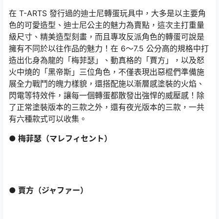
在 T-ARTS 發行過的迪士尼轉蛋玩具中，大多是以主要角
色的可愛造型、迪士尼公主的魅力為賣點，這次主打重量
級尺寸、精美造型刻畫，而且專攻反派角色的轉蛋可說是
擁有不同於以往作品的魅力！在 6〜7.5 公分高的規格中打
造出化身為龍的「梅菲瑟」、動真格的「賈方」，以及怒
火中燒的「黑帝斯」三位角色，不僅表現出惡棍們準備施
展全力戰鬥的魄力樣貌，還搭配施以漸層感塗裝的火焰、
閃電等特效件，讓每一個轉蛋都散發出強悍的威壓感！除
了正常塗裝版本的三款之外，還有夜光版本的三款，一共
有六種款式可以收集。
● 梅菲瑟（マレフィセント）
● 賈方（ジャファー）