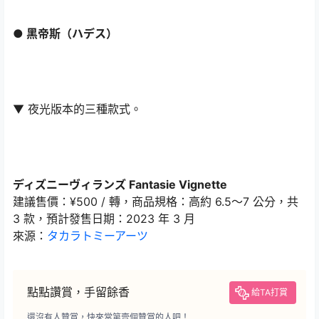
● 黑帝斯（ハデス）
▼ 夜光版本的三種款式。
ディズニーヴィランズ Fantasie Vignette
建議售價：¥500 / 轉，商品規格：高約 6.5～7 公分，共
3 款，預計發售日期：2023 年 3 月
來源：
タカラトミーアーツ
點點讚賞，手留餘香
給TA打賞
還沒有人贊賞，快來當第壹個贊賞的人吧！