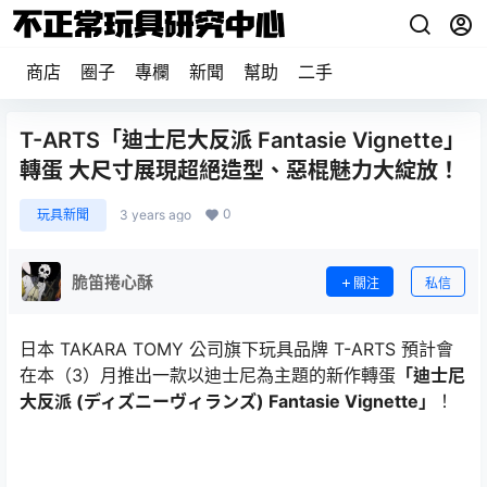
商店
圈子
專欄
新聞
幫助
二手
T-ARTS「迪士尼大反派 Fantasie Vignette」
轉蛋 大尺寸展現超絕造型、惡棍魅力大綻放！
0
玩具新聞
3 years ago
脆笛捲心酥
關注
私信
日本 TAKARA TOMY 公司旗下玩具品牌 T-ARTS 預計會
在本（3）月推出一款以迪士尼為主題的新作轉蛋
「迪士尼
大反派 (ディズニーヴィランズ) Fantasie Vignette」
！