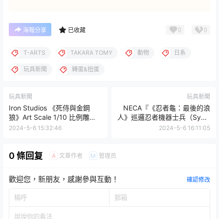
0
0
海報分享
已收藏
T-ARTS
TAKARA TOMY
動物
日系
玩具新聞
轉蛋&扭蛋
玩具新聞
玩具新聞
Iron Studios 《死侍與金鋼
NECA『《忍者龜：最後的浪
狼》Art Scale 1/10 比例雕
人》巡邏忍者機器士兵（Synja
像，相愛相殺搭擋公主抱的曖
Patrol Bot）』7 吋可動人偶雙
2024-5-6 15:32:46
2024-5-6 16:11:05
昧動態！
人組合包
0 條回复
文章作者
管理员
A
M
歡迎您，新朋友，感謝參與互動！
確認修改