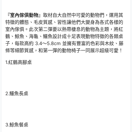
『室內傢俱動物』
取材自大自然中可愛的動物們，運用其
特徵的體態、毛皮質感、習性讓他們大變身為各式各樣的
室內傢俱。此次第二彈要以熱帶棲息的動物為主題，將紅
鶴、鯨魚、海龜、鱷魚設計成十足表現動物特徵的各類桌
子，每款高約 3.4〜5.8cm 並擁有豐富的色彩與木紋、藤
條等細節質感，和第一彈的動物椅子一同展示超級可愛！
1.紅鶴高腳桌
2.鱷魚長桌
3.鯨魚餐桌