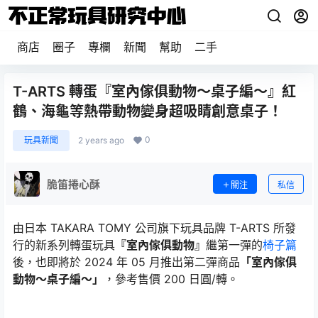
商店
圈子
專欄
新聞
幫助
二手
T-ARTS 轉蛋『室內傢俱動物～桌子編～』紅
鶴、海龜等熱帶動物變身超吸睛創意桌子！
0
玩具新聞
2 years ago
脆笛捲心酥
關注
私信
由日本 TAKARA TOMY 公司旗下玩具品牌 T-ARTS 所發
行的新系列轉蛋玩具
『室內傢俱動物』
繼第一彈的
椅子篇
後，也即將於 2024 年 05 月推出第二彈商品
「室內傢俱
動物～桌子編～」
，參考售價 200 日圓/轉。