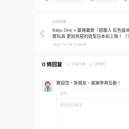
玩具新聞
Kaiju One × 墓場畫廊「惡魔人 紅色
膠玩具 更加兇惡的造型日本初上陸！（
マン (レッド) ）
2023-10-16 11:28:00
0 條回复
文章作者
管理员
A
M
歡迎您，新朋友，感謝參與互動！