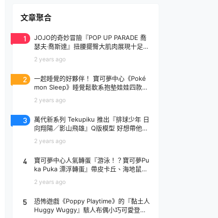
文章聚合
1
JOJO的奇妙冒險『POP UP PARADE 喬
瑟夫‧喬斯達』扭腰擺臀大肌肉展現十足騷
氣！
2 years ago
2
一起睡覺的好夥伴！ 寶可夢中心《Poké
mon Sleep》睡覺鬆軟系抱墊娃娃四款登
場
2 years ago
3
萬代新系列 Tekupiku 推出『排球少年 日
向翔陽／影山飛雄』Q版模型 好想帶他出
去玩～
2 years ago
4
寶可夢中心人氣轉蛋『游泳！？寶可夢Pu
ka Puka 漂浮轉蛋』帶皮卡丘、海地鼠去
玩水啦～
2 years ago
5
恐怖遊戲《Poppy Playtime》的『黏土人
Huggy Wuggy』駭人布偶小巧可愛登