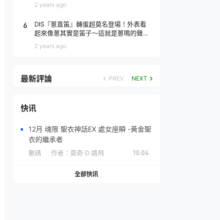
場！
2 years ago
6
DIS『蔥直笛』轉蛋超莫名登場！外表看
起來像蔥其實是笛子～這就是蔥鳴的聲音
♪
2 years ago
最新評論
PREV
NEXT
快讯
12月 魂限 聖衣神話EX 處女座瞬 -黃金聖
衣的繼承者
數碼
作者：
莫奇·D·路飛
10:04
全部快訊