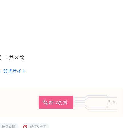
），共 8 款
U」公式サイト
給TA打賞
共0人
玩具新聞
轉蛋&扭蛋