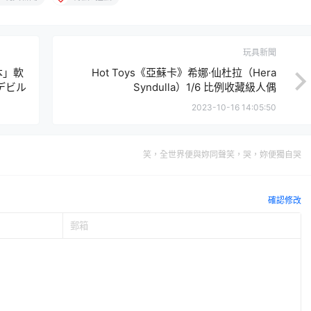
玩具新聞
版本」軟
Hot Toys《亞蘇卡》希娜·仙杜拉（Hera
デビル
Syndulla）1/6 比例收藏級人偶
2023-10-16 14:05:50
笑，全世界便與妳同聲笑，哭，妳便獨自哭
確認修改