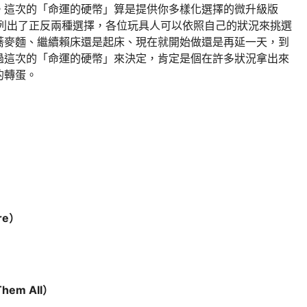
。這次的「命運的硬幣」算是提供你多樣化選擇的微升級版
中列出了正反兩種選擇，各位玩具人可以依照自己的狀況來挑選
蕎麥麵、繼續賴床還是起床、現在就開始做還是再延一天，到
過這次的「命運的硬幣」來決定，肯定是個在許多狀況拿出來
的轉蛋。
re）
hem All）