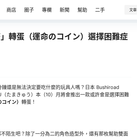
商店
圈子
專欄
新聞
幫助
二手
文章
硬幣」轉蛋（運命のコイン）選擇困難症
還是無法決定要吃什麼的玩具人嗎？日本 Bushiroad
A-KYU（たまきゅう）本（10）月將會推出一款或許會是選擇困難
のコイン）
轉蛋！
都不陌生吧？除了一分為二的角色造型外，還有那枚幫助雙面