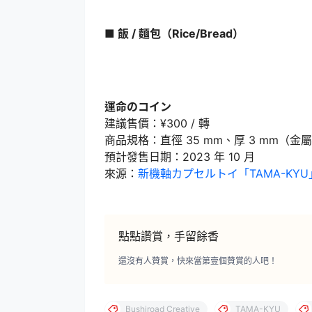
■ 飯 / 麵包（Rice/Bread）
運命のコイン
建議售價：¥300 / 轉
商品規格：直徑 35 mm、厚 3 mm（金屬
預計發售日期：2023 年 10 月
來源：
新機軸カプセルトイ「TAMA-KY
點點讚賞，手留餘香
還沒有人贊賞，快來當第壹個贊賞的人吧！
Bushiroad Creative
TAMA-KYU