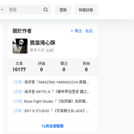
登錄
快速註冊
關於作者
關注
私信
脆笛捲心酥
新手入坑
Lv0
文章
評論
關注
粉絲
10177
0
0
0
[文章]
海洋堂『AMAZING YAMAGUCHI 喪鐘
（Deathstroke）Ver.1.5 』可動人偶，新增弒神者
[文章]
海洋堂 ARTPLA『《機甲界加里安 鐵之紋
之刃與大魄力火焰特效！
章》邪神兵』組裝模型，公司草創期的傳奇作品新
[文章]
Boss Fight Studio『《加菲貓》加菲貓
規再現！
（Garfield）』1:1 比例角色模型，從圖片就能感
[文章]
SKY X STUDIO『《宇宙騎士BLADE》
受到的龐大份量！
Tekkaman Evil』合金可動模型，戰損盔甲配件再
現與 Blade 戰鬥的場面！
Ta的全部動態