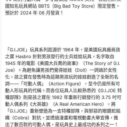
國知名玩具網站 BBTS（Big Bad Toy Store）限定發售，
預計於 2024 年 06 月發貨！
「G.I.JOE」玩具系列起源於 1964 年，是美國玩具廠商孩
之寶 Hasbro 針對男孩發行的士兵娃娃玩具，名字取自
1945 年的電影《美國大兵喬的故事》（The Story of G.I.
Joe）。為避免讓男孩們覺得娃娃（Doll）一詞過於女性
化，孩之寶在發售時為這類男孩玩的娃娃創造了全新的名
詞——「可動人偶」（Action Figure），至今仍是所有可
動人形玩具的代稱。而各位玩具人比較熟悉的《G.I.JOE 特
種部隊》則是孩之寶在 1982 年重新行銷發行的 3.75 吋可
動人偶系列《大英雄》（A Real American Hero），將
「G.I.JOE』重新塑造為一支特種部隊，與邪惡的眼鏡蛇組
織（Cobra）對抗，並透過漫畫和電視動畫大舉宣傳，推
出了數百款的可動人偶，是玩具史上最成功的系列之一！