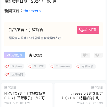
預計發售日期：2024 年 06 月
新聞來源：
threezero
點點讚賞，手留餘香
給TA打賞
還沒有人贊賞，快來當第壹個贊賞的人吧！
0
0
海報分享
已收藏
FigZero
G.I JOE
Threezero
可動人偶
玩具新聞
玩具新聞
玩具新聞
HIYA TOYS『《攻殼機動隊
threezero BBTS 限定
S.A.C.》草薙素子』1/12 可動
『《G.I.JOE 特種部隊》利潤
人偶，高質感再現少佐的強悍
總監戴斯卓（Profit Director
2024-5-25 0:04:21
2024-5-26 2:15:39
魅力！
Destro）』1/6 比例可動人偶