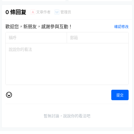
0 條回复
文章作者
管理员
A
M
歡迎您，新朋友，感謝參與互動！
確認修改
提交
暫無討論，說說你的看法吧