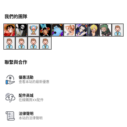
我們的團隊
聯繫與合作
優惠活動
查看本站的最新優惠
配件商城
在線購買XX配件
法律聲明
本站的法律聲明