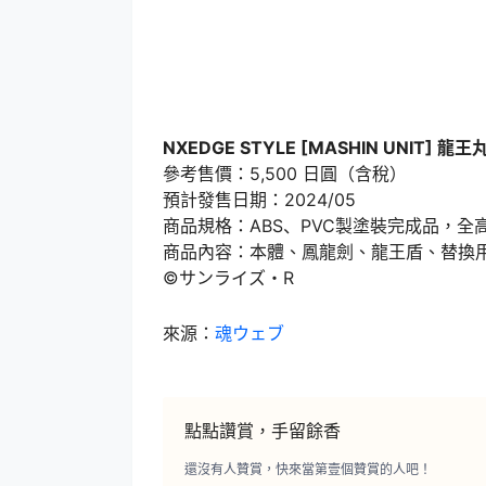
NXEDGE STYLE [MASHIN UNIT] 龍王丸 -S
參考售價：5,500 日圓（含稅）
預計發售日期：2024/05
商品規格：ABS、PVC製塗裝完成品，全高
商品內容：本體、鳳龍劍、龍王盾、替換
©サンライズ・R
來源：
魂ウェブ
點點讚賞，手留餘香
還沒有人贊賞，快來當第壹個贊賞的人吧！