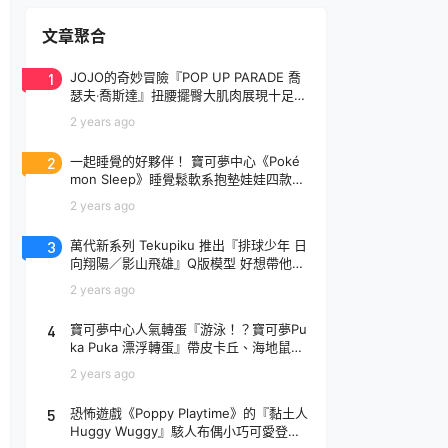
文章聚合
1
JOJO的奇妙冒險『POP UP PARADE 喬
瑟夫‧喬斯達』扭腰擺臀大肌肉展現十足騷
氣！
2 years ago
2
一起睡覺的好夥伴！ 寶可夢中心《Poké
mon Sleep》睡覺鬆軟系抱墊娃娃四款登
場
2 years ago
3
萬代新系列 Tekupiku 推出『排球少年 日
向翔陽／影山飛雄』Q版模型 好想帶他出
去玩～
2 years ago
4
寶可夢中心人氣轉蛋『游泳！？寶可夢Pu
ka Puka 漂浮轉蛋』帶皮卡丘、海地鼠去
玩水啦～
2 years ago
5
恐怖遊戲《Poppy Playtime》的『黏土人
Huggy Wuggy』駭人布偶小巧可愛登