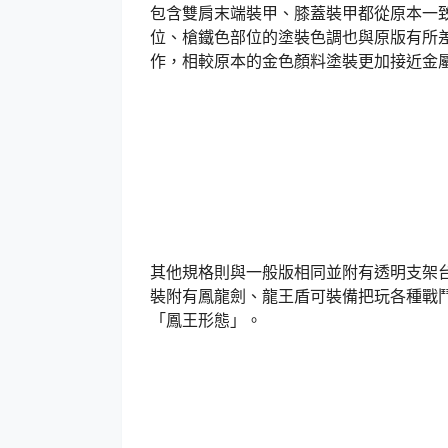
包含雙肩末端裝甲、膝蓋裝甲都從原本一
位、槍鐵色部位的塗裝色調也與原版有所
作，相較原本的金色顏料塗裝更加接近金
其他規格則與一般版相同並附有透明支架台
裝附有鳳龍劍、龍王盾可裝備把玩各種戰
「鳳王形態」。