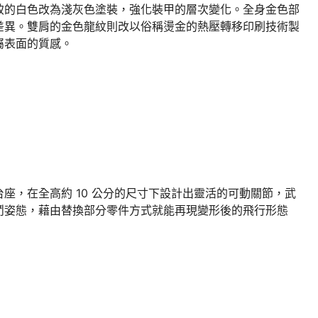
致的白色改為淺灰色塗裝，強化裝甲的層次變化。全身金色部
差異。雙肩的金色龍紋則改以俗稱燙金的熱壓轉移印刷技術製
屬表面的質感。
座，在全高約 10 公分的尺寸下設計出靈活的可動關節，武
鬥姿態，藉由替換部分零件方式就能再現變形後的飛行形態