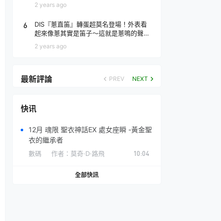
場！
2 years ago
6
DIS『蔥直笛』轉蛋超莫名登場！外表看
起來像蔥其實是笛子～這就是蔥鳴的聲音
♪
2 years ago
最新評論
PREV
NEXT
快讯
12月 魂限 聖衣神話EX 處女座瞬 -黃金聖
衣的繼承者
數碼
作者：
莫奇·D·路飛
10:04
全部快訊