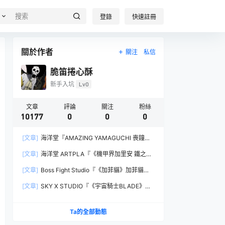
登錄
快速註冊
關於作者
關注
私信
脆笛捲心酥
新手入坑
Lv0
文章
評論
關注
粉絲
10177
0
0
0
[文章]
海洋堂『AMAZING YAMAGUCHI 喪鐘
（Deathstroke）Ver.1.5 』可動人偶，新增弒神者
[文章]
海洋堂 ARTPLA『《機甲界加里安 鐵之紋
之刃與大魄力火焰特效！
章》邪神兵』組裝模型，公司草創期的傳奇作品新
[文章]
Boss Fight Studio『《加菲貓》加菲貓
規再現！
（Garfield）』1:1 比例角色模型，從圖片就能感
[文章]
SKY X STUDIO『《宇宙騎士BLADE》
受到的龐大份量！
Tekkaman Evil』合金可動模型，戰損盔甲配件再
現與 Blade 戰鬥的場面！
Ta的全部動態