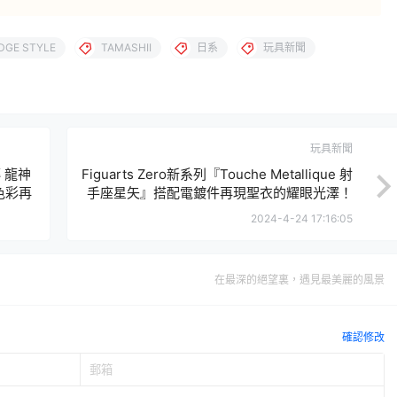
DGE STYLE
TAMASHII
日系
玩具新聞
玩具新聞
傳 龍神
Figuarts Zero新系列『Touche Metallique 射
新色彩再
手座星矢』搭配電鍍件再現聖衣的耀眼光澤！
2024-4-24 17:16:05
在最深的絕望裏，遇見最美麗的風景
確認修改