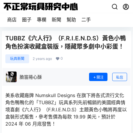
商店
圈子
專欄
新聞
幫助
二手
TUBBZ《六人行》（F.R.I.E.N.D.S）黃色小鴨
角色扮演收藏盒裝版，隱藏眾多劇中小彩蛋！
0
玩具新聞
2 years ago
脆笛捲心酥
關注
私信
美系收藏廠牌 Numskull Designs 在旗下將各式流行文化
角色鴨鴨化的「TUBBZ」玩具系列先前暢銷的美國經典情
境喜劇《六人行》（F.R.I.E.N.D.S）主題黃色小鴨將再度以
盒裝形式販售，參考售價為每款 19.99 美元，預計於
2024 年 06 月底發售！