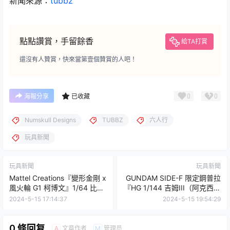
新聞來源：
tubbz
點點讚賞，手留餘香
給TA打賞
還沒有人贊賞，快來當第壹個贊賞的人吧！
0
0
海報分享
已收藏
Numskull Designs
TUBBZ
六人行
玩具新聞
玩具新聞
玩具新聞
Mattel Creations『變形金剛 x
GUNDAM SIDE-F 限定鋼普拉
風火輪 G1 柯博文』1/64 比例
『HG 1/144 吉姆III（阿克西斯
合金汽車模型，偉大的博派領
衝擊配色）』預計 06 月發
2024-5-15 17:14:37
2024-5-15 19:54:29
袖化身可變形的風火輪小汽
售！
車！
0 條回复
文章作者
管理员
A
M