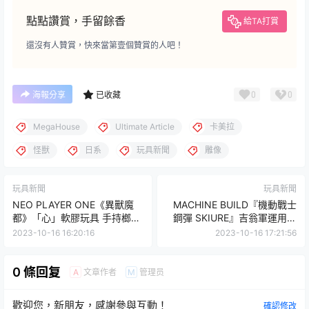
點點讚賞，手留餘香
給TA打賞
還沒有人贊賞，快來當第壹個贊賞的人吧！
0
0
海報分享
已收藏
MegaHouse
Ultimate Article
卡美拉
怪獸
日系
玩具新聞
雕像
玩具新聞
玩具新聞
NEO PLAYER ONE《異獸魔
MACHINE BUILD『機動戰士
都》「心」軟膠玩具 手持榔頭
鋼彈 SKIURE』吉翁軍運用的
的凶神惡煞登場啦！
宇宙移動砲台立體化！
2023-10-16 16:20:16
2023-10-16 17:21:56
0 條回复
文章作者
管理员
A
M
歡迎您，新朋友，感謝參與互動！
確認修改