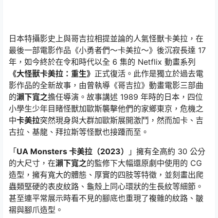
日本特攝影史上與哥吉拉相提並論的人氣怪獸卡美拉，在
最後一部電影作品《小勇者們～卡美拉～》後沉寂長達 17
年，如今終於在令和時代以全 6 集的 Netflix 動畫系列
《大怪獸卡美拉：重生》
正式復活。此作是獨立於過去電
影作品的全新故事，由曾執導《哥吉拉》動畫電影三部曲
的
瀨下寬之
擔任導演。故事講述 1989 年時的日本，四位
小學生少年目睹怪獸加歐斯
襲擊他們的家鄉東京，危機之
中
卡美拉
突然現身與大群加歐斯展開激鬥，然而加卡、吉
古拉、基龍、拜拉斯等怪獸也接踵而至。
「
UA Monsters 卡美拉（2023）
」擁有全高約 30 公分
的大尺寸，在
瀨下寬之
的監修下大幅還原劇中使用的 CG
造型，擁有寬大的體態、厚實的四肢等特徵，並刻畫出爬
蟲類堅硬的表皮紋路、龜殼上同心環狀的生長紋等細節。
甚至連平常展示時看不見的腳底也重現了複雜的紋路、皺
褶與腳爪造型。