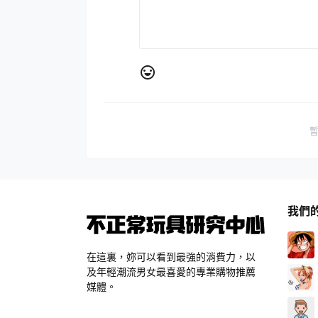
我們
在這裏，妳可以看到最強的消費力，以
及年輕潮流男女最喜愛的專業購物推薦
媒體。