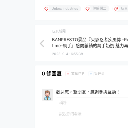
Unbox Industries
伊藤潤二
玩具
玩具新聞
BANPRESTO景品『火影忍者疾風傳 -Re
time-綱手』悠閒躺躺的綱手奶奶 魅力
2023-9-4 16:55:38
0 條回复
文章作者
管理员
A
M
歡迎您，新朋友，感謝參與互動！