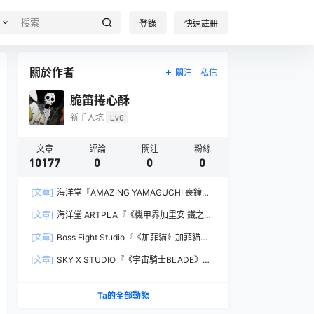
登錄
快速註冊
關於作者
關注
私信
脆笛捲心酥
新手入坑
Lv0
文章
評論
關注
粉絲
10177
0
0
0
[文章]
海洋堂『AMAZING YAMAGUCHI 喪鐘
（Deathstroke）Ver.1.5 』可動人偶，新增弒神者
[文章]
海洋堂 ARTPLA『《機甲界加里安 鐵之紋
之刃與大魄力火焰特效！
章》邪神兵』組裝模型，公司草創期的傳奇作品新
[文章]
Boss Fight Studio『《加菲貓》加菲貓
規再現！
（Garfield）』1:1 比例角色模型，從圖片就能感
[文章]
SKY X STUDIO『《宇宙騎士BLADE》
受到的龐大份量！
Tekkaman Evil』合金可動模型，戰損盔甲配件再
現與 Blade 戰鬥的場面！
Ta的全部動態