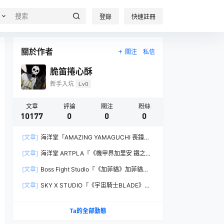
登錄
快速註冊
關於作者
關注
私信
脆笛捲心酥
新手入坑
Lv0
文章
評論
關注
粉絲
10177
0
0
0
[文章]
海洋堂『AMAZING YAMAGUCHI 喪鐘
（Deathstroke）Ver.1.5 』可動人偶，新增弒神者
[文章]
海洋堂 ARTPLA『《機甲界加里安 鐵之紋
之刃與大魄力火焰特效！
章》邪神兵』組裝模型，公司草創期的傳奇作品新
[文章]
Boss Fight Studio『《加菲貓》加菲貓
規再現！
（Garfield）』1:1 比例角色模型，從圖片就能感
[文章]
SKY X STUDIO『《宇宙騎士BLADE》
受到的龐大份量！
Tekkaman Evil』合金可動模型，戰損盔甲配件再
現與 Blade 戰鬥的場面！
Ta的全部動態