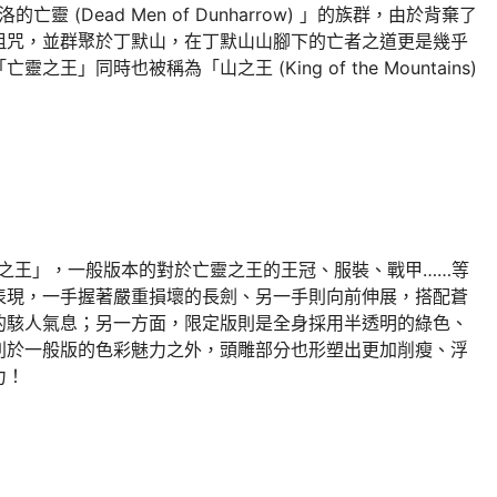
 (Dead Men of Dunharrow) 」的族群，由於背棄了
詛咒，並群聚於丁默山，在丁默山山腳下的亡者之道更是幾乎
」同時也被稱為「山之王 (King of the Mountains)
亡靈之王」，一般版本的對於亡靈之王的王冠、服裝、戰甲……等
表現，一手握著嚴重損壞的長劍、另一手則向前伸展，搭配蒼
的駭人氣息；另一方面，限定版則是全身採用半透明的綠色、
別於一般版的色彩魅力之外，頭雕部分也形塑出更加削瘦、浮
力！