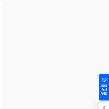
解鎖
會員
權限