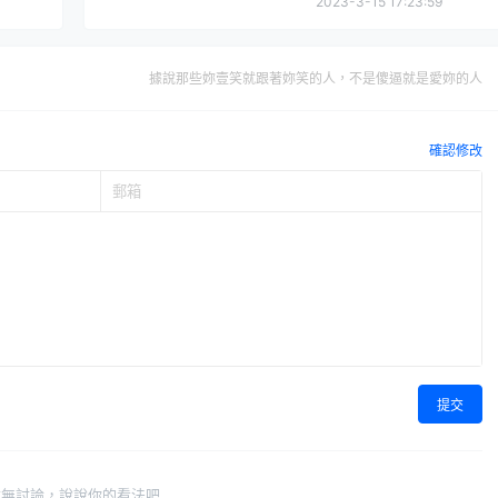
2023-3-15 17:23:59
據說那些妳壹笑就跟著妳笑的人，不是傻逼就是愛妳的人
確認修改
提交
暫無討論，說說你的看法吧