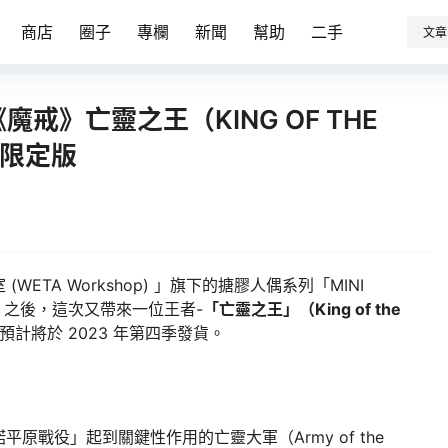
商店
圈子
專欄
新聞
幫助
二手
文章
系列《魔戒》亡靈之王（KING OF THE
/限定版
ETA Workshop) 」旗下的搪膠人偶系列「MINI
」之後，這次又帶來一位王者-
「亡靈之王」（King of the
計將於 2023 年第四季發貨。
原戰役」起到關鍵性作用的亡靈大軍（Army of the