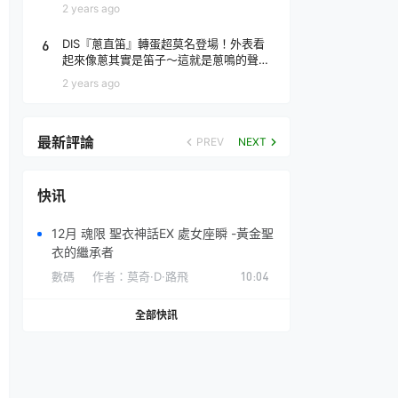
場！
2 years ago
6
DIS『蔥直笛』轉蛋超莫名登場！外表看
起來像蔥其實是笛子～這就是蔥鳴的聲音
♪
2 years ago
最新評論
PREV
NEXT
快讯
12月 魂限 聖衣神話EX 處女座瞬 -黃金聖
衣的繼承者
數碼
作者：
莫奇·D·路飛
10:04
全部快訊