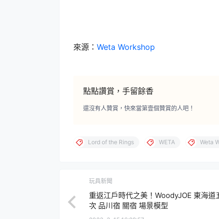
來源：
Weta Workshop
點點讚賞，手留餘香
還沒有人贊賞，快來當第壹個贊賞的人吧！
Lord of the Rings
WETA
Weta 
玩具新聞
重返江戶時代之美！WoodyJOE 東海道
次 品川宿 關宿 場景模型