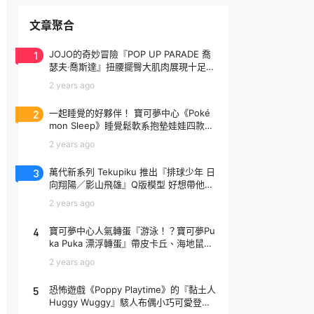
文章聚合
1
JOJO的奇妙冒險『POP UP PARADE 喬
瑟夫‧喬斯達』扭腰擺臀大肌肉展現十足騷
氣！
2 years ago
2
一起睡覺的好夥伴！ 寶可夢中心《Poké
mon Sleep》睡覺鬆軟系抱墊娃娃四款登
場
2 years ago
3
萬代新系列 Tekupiku 推出『排球少年 日
向翔陽／影山飛雄』Q版模型 好想帶他出
去玩～
2 years ago
4
寶可夢中心人氣轉蛋『游泳！？寶可夢Pu
ka Puka 漂浮轉蛋』帶皮卡丘、海地鼠去
玩水啦～
2 years ago
5
恐怖遊戲《Poppy Playtime》的『黏土人
Huggy Wuggy』駭人布偶小巧可愛登