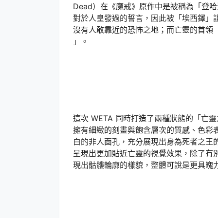
Dead）在《魔戒》原作中是被稱為「登哈洛的亡靈
對於人皇發過的誓言，因此被「埃西鐸」
沒有人敢靠近的恐怖之地；而亡靈的首領「亡靈之王
」。
這次 WETA 同時打造了兩種狀態的「
擁有細緻的刻畫與飽含層次的質感、色彩
白的非人面孔，充分展現出身為死者之王
呈現出更加貼近亡靈的視覺效果，除了有
現出骷髏輪廓的樣貌，整體可說是更具魄