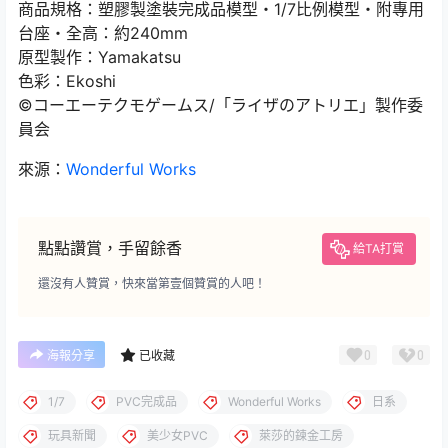
商品規格：塑膠製塗裝完成品模型・1/7比例模型・附專用
台座・全高：約240mm
原型製作：Yamakatsu
色彩：Ekoshi
©コーエーテクモゲームス/「ライザのアトリエ」製作委
員会
來源：
Wonderful Works
點點讚賞，手留餘香
給TA打賞
還沒有人贊賞，快來當第壹個贊賞的人吧！
0
0
海報分享
已收藏
1/7
PVC完成品
Wonderful Works
日系
玩具新聞
美少女PVC
萊莎的鍊金工房