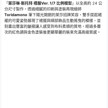
「
萊莎琳‧斯托特 禮服Ver. 1/7 比例模型
」以全高約 24 公
分尺寸製作，透過細膩的印刷與塗裝再現繪師
Toridamono
筆下陽光開朗的萊莎招牌笑容，雙手提起裙
襬的可愛姿勢展現了裙擺與細部飾品生動搖曳的模樣，並
刻畫出豐富的皺褶讓人感受到布料柔順的質地，經過多層
次的紅色調與金色塗裝後更顯華麗的裝束充滿高級質感。