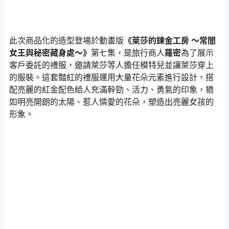
此次商品化的造型登場於動畫版
《萊莎的鍊金工房 ～常闇
女王與秘密藏身處～》
第七集，是旅行商人
羅密
為了展示
客戶委託的禮服，邀請萊莎等人擔任模特兒並讓萊莎穿上
的服裝。這套豔紅的禮服運用大量花朵元素進行設計，搭
配亮麗的紅金配色給人充滿幹勁、活力、勇氣的印象，猶
如明亮開朗的太陽、惹人憐愛的花朵，塑造出亮麗女孩的
形象。