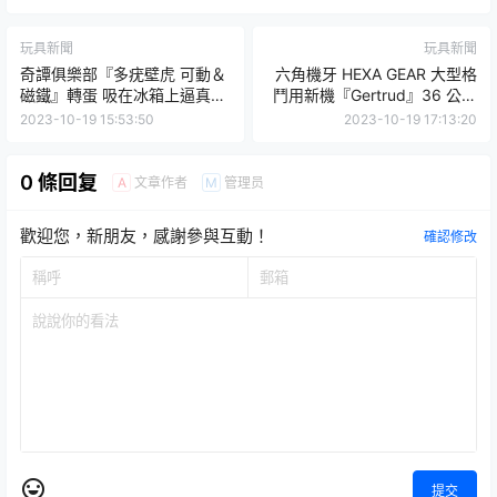
玩具新聞
玩具新聞
奇譚俱樂部『多疣壁虎 可動＆
六角機牙 HEXA GEAR 大型格
磁鐵』轉蛋 吸在冰箱上逼真再
鬥用新機『Gertrud』36 公分
現壁虎出沒狀態！
長魄力尺寸以巨顎切斷敵人！
2023-10-19 15:53:50
2023-10-19 17:13:20
0 條回复
文章作者
管理员
A
M
歡迎您，新朋友，感謝參與互動！
確認修改
提交