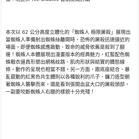
本次以 62 公分高度立體化的「蜘蛛人 極限屠殺」展現出
當蜘蛛人準備射出蜘蛛絲離開時、恐怖的屠殺迅速逼近的
場面，即便蜘蛛感應啟動、致命的威脅依舊是殺到了腳
邊！蜘蛛人本體展現出漫畫版本的經典魅力，紅藍配色蜘
蛛戰衣逼真形塑出網格紋路、肌肉形狀與結實的體態線
條，動作的呈現也相當不錯，另一方面，跟底座結合、暴
亂竄動的紅黑色共生體則以各種銳利的爪子、鐮刀造型朝
著蜘蛛人襲擊而來，還能看到張開血盆大口的屠殺頭部，
一副要咬斷蜘蛛人右腿的樣貌十分兇殘！