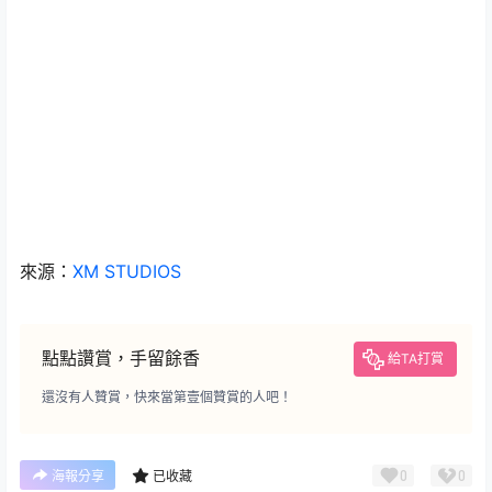
來源：
XM STUDIOS
點點讚賞，手留餘香
給TA打賞
還沒有人贊賞，快來當第壹個贊賞的人吧！
0
0
海報分享
已收藏