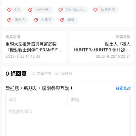
1/4
MARVEL
XM Studios
玩具新聞
蜘蛛人
血蜘蛛
雕像
玩具新聞
玩具新聞
重現大型推進器與豐富武裝
黏土人『獵人
『機動戰士鋼彈G-FRAME FA
HUNTER×HUNTER 伊耳謎 』
高機動型肯普法』手機遊戲原
招牌無表情與大笑顏藝超反
2023-9-22 14:13:42
2023-9-22 15:23:31
創機體立體化！
差！
0 條回复
文章作者
管理员
A
M
歡迎您，新朋友，感謝參與互動！
確認修改