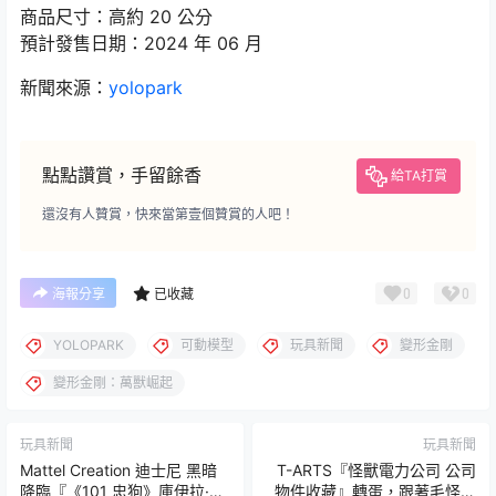
商品尺寸：高約 20 公分
預計發售日期：2024 年 06 月
新聞來源：
yolopark
點點讚賞，手留餘香
給TA打賞
還沒有人贊賞，快來當第壹個贊賞的人吧！
0
0
海報分享
已收藏
YOLOPARK
可動模型
玩具新聞
變形金剛
變形金剛：萬獸崛起
玩具新聞
玩具新聞
Mattel Creation 迪士尼 黑暗
T-ARTS『怪獸電力公司 公司
降臨『《101 忠狗》庫伊拉·德·
物件收藏』轉蛋，跟著毛怪和