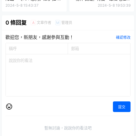
威爾』收藏娃娃，高質感詮釋
大眼仔一起到公司上班吧！
2024-5-8 15:43:37
2024-5-8 19:53:39
惡名昭彰的時尚惡女！
0 條回复
文章作者
管理员
A
M
歡迎您，新朋友，感謝參與互動！
確認修改
提交
暫無討論，說說你的看法吧