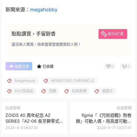
新聞來源：
megahobby
點點讚賞，手留餘香
給TA打賞
還沒有人贊賞，快來當第壹個贊賞的人吧！
0
0
海報分享
已收藏
MegaHouse
MONSTERS CHRONICLE
PVC完成品
怪獸
玩具新聞
遊戲王
玩具新聞
玩具新聞
ZOIDS 40 周年紀念 AZ
figma『《咒術迴戰》狗卷
SERIES『AZ-06 長牙獅零式鳳
棘』可動人偶，用高度可動還
凰』再現動畫版造型、分離合
原寡言前輩的戰鬥英姿！
2024-4-9 18:57:21
2024-4-11 13:57:41
體結構！