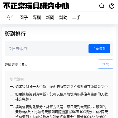
商店
圈子
專欄
新聞
幫助
二手
簽到排行
今日未簽到
立刻簽到
連續簽到：
0
天
填坑
填坑說明
如果簽到某一天中斷，後面的所有簽到不會計算在連續簽到中
如果連續簽到有中斷，您可以使用填坑功能將沒有簽到的天數
補充完整。
填坑需要消耗積分，計算方法是：每日簽到最高限x未簽到的
天數x倍數，比如每天簽到可隨機獲得50至100積分，有2兩天
沒有簽到，當前倍數為3,則最終需要支付積分100x2x3=600