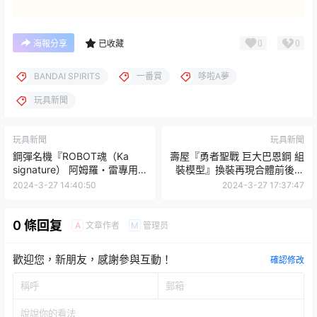
0
0
海報分享
已收藏
BANDAI SPIRITS
一番賞
哆啦A夢
玩具新聞
玩具新聞
玩具新聞
鋼彈名機『ROBOT魂（Ka
壽屋『勇者聖戰 巨大巴恩鋼 組
signature） 阿姆羅・雷專用
裝模型』換裝再現合體前後造
迪傑』即將發表商品全貌！
型 可動骨架把玩魄力姿態！
2024-3-27 14:40:50
2024-3-27 17:37:47
0 條回复
文章作者
管理员
A
M
歡迎您，新朋友，感謝參與互動！
確認修改