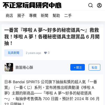
商店
圈子
專欄
新聞
幫助
二手
一番賞『哆啦 A 夢～好多的秘密道具～』救救
我！哆啦 A 夢！各種秘密道具主題賞品 6 月開
抽！
0
玩具新聞
2 years ago
脆笛捲心酥
關注
私信
日本 Bandai SPIRITS 公司旗下抽抽有獎的超人氣「一番
賞」（一番くじ）系列，宣布將推出經典動漫《哆啦 A
夢》主題的新商品——「哆啦 A 夢～好多的秘密道具
～」，每抽參考售價為 700 日圓，預計於 2024 年 06 月
22 日開抽！