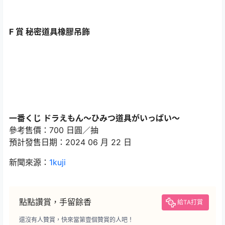
F 賞 秘密道具橡膠吊飾
⼀番くじ ドラえもん〜ひみつ道具がいっぱい〜
參考售價：700 日圓／抽
預計發售日期：2024 06 月 22 日
新聞來源：
1kuji
點點讚賞，手留餘香
給TA打賞
還沒有人贊賞，快來當第壹個贊賞的人吧！