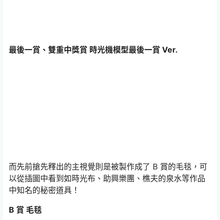
最後一賞、雙重中獎賞 時光機模型最後一賞 Ver.
而先前搶先釋出的主視覺則是被製作成了 B 賞的毛毯，可
以從插圖中看到如時光布、助興樂團、樵夫的泉水等作品
中知名的秘密道具！
B 賞 毛毯