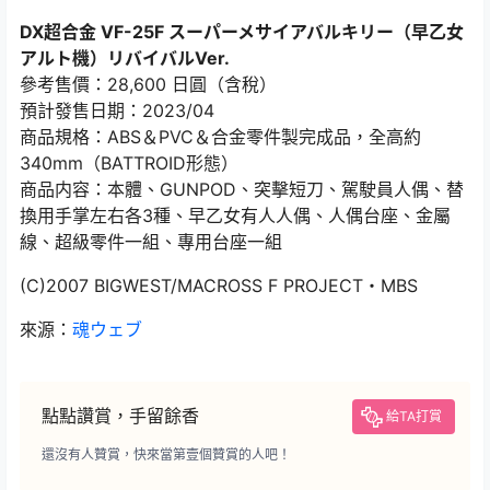
DX超合金 VF-25F スーパーメサイアバルキリー（早乙女
アルト機）リバイバルVer.
參考售價：28,600 日圓（含稅）
預計發售日期：2023/04
商品規格：ABS＆PVC＆合金零件製完成品，全高約
340mm（BATTROID形態）
商品内容：本體、GUNPOD、突擊短刀、駕駛員人偶、替
換用手掌左右各3種、早乙女有人人偶、人偶台座、金屬
線、超級零件一組、專用台座一組
(C)2007 BIGWEST/MACROSS F PROJECT・MBS
來源：
魂ウェブ
點點讚賞，手留餘香
給TA打賞
還沒有人贊賞，快來當第壹個贊賞的人吧！