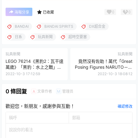
0
0
海報分享
已收藏
BANDAI
BANDAI SPIRITS
DX超合金
日系
玩具新聞
超時空要塞
玩具新聞
玩具新聞
LEGO 76214《黑豹2：瓦干達
竟然沒有佐助！萬代「Great
萬歲》「黑豹：水上之戰」魄
Posing Figures NARUTO－火
力載具搭配堅強人偶陣容！
影忍者疾風傳Vol.1」轉蛋
2022-10-3 17:12:59
2022-10-3 18:08:12
0 條回复
文章作者
管理员
A
M
歡迎您，新朋友，感謝參與互動！
確認修改