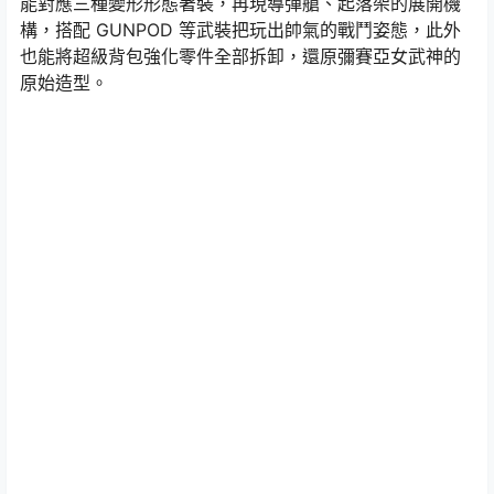
能對應三種變形形態著裝，再現導彈艙、起落架的展開機
構，搭配 GUNPOD 等武裝把玩出帥氣的戰鬥姿態，此外
也能將超級背包強化零件全部拆卸，還原彌賽亞女武神的
原始造型。