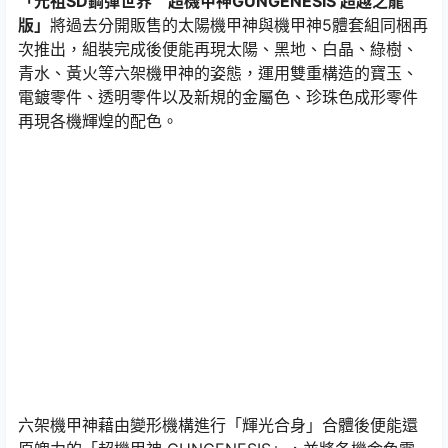
「元祖SD鋼彈世界 超機甲神GUNGENESIS 超越之龍
版」
將過去分開販售的太陽機甲神與機甲神5體套組同梱再
次推出，組裝完成後便能再現太陽、黑地、白晶、綠樹、
青水、黃火等六架機甲神的姿態，運用雙重構造的寶玉、
電鍍零件、透明零件以及新規的金屬色、珍珠色成形零件
再現各機輝煌的配色。
六架機甲神藉由變形機構進行「輝光合身」合體後便能還