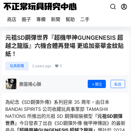
商店
圈子
專欄
新聞
幫助
二手
元祖SD鋼彈世界『超機甲神GUNGENESIS 超
越之龍版』六機合體再登場 更追加豪華金紋貼
紙！
0
玩具新聞
2 years ago
脆笛捲心酥
關注
私信
為紀念《SD鋼彈外傳》系列迎來 35 周年，由日本
BANDAI SPIRITS 公司收藏玩具事業部 TAMASHII
NATIONS 所推出的元祖 SD 鋼彈組裝模型
『元祖SD鋼彈
世界』
今日發表了出自《SD鋼彈外傳 機甲神傳說》的最新
商品
「超機甲神GUNGENESIS 超越之龍版」
預計於 2024