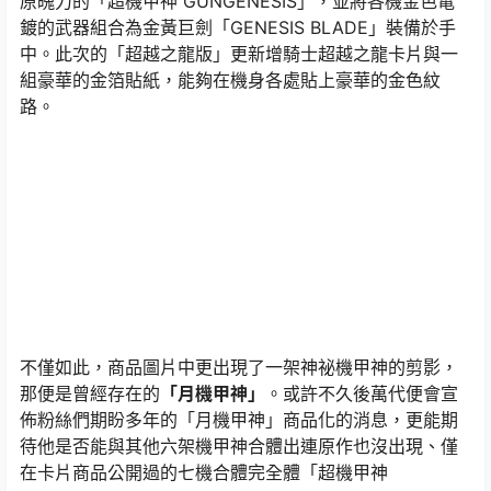
原魄力的「超機甲神 GUNGENESIS」，並將各機金色電
鍍的武器組合為金黃巨劍「GENESIS BLADE」裝備於手
中。此次的「超越之龍版」更新增騎士超越之龍卡片與一
組豪華的金箔貼紙，能夠在機身各處貼上豪華的金色紋
路。
不僅如此，商品圖片中更出現了一架神祕機甲神的剪影，
那便是曾經存在的
「月機甲神」
。或許不久後萬代便會宣
佈粉絲們期盼多年的「月機甲神」商品化的消息，更能期
待他是否能與其他六架機甲神合體出連原作也沒出現、僅
在卡片商品公開過的七機合體完全體「超機甲神