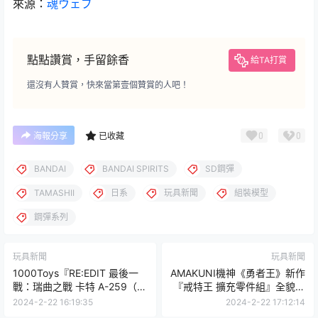
來源：
魂ウェブ
點點讚賞，手留餘香
給TA打賞
還沒有人贊賞，快來當第壹個贊賞的人吧！
0
0
海報分享
已收藏
BANDAI
BANDAI SPIRITS
SD鋼彈
TAMASHII
日系
玩具新聞
組裝模型
鋼彈系列
玩具新聞
玩具新聞
1000Toys『RE:EDIT 最後一
AMAKUNI機神《勇者王》新作
戰：瑞曲之戰 卡特 A-259（貴
『戒特王 擴充零件組』全貌公
族一號）』1/12可動人偶，再
開 收錄豐富武裝特效、再現夢
2024-2-22 16:19:35
2024-2-22 17:12:14
現貴族小隊領袖在瑞曲星上的
幻必殺技！