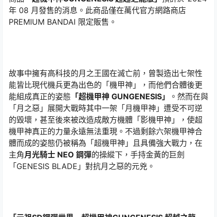
年 08 月發售的消息。此商品僅在萬代官方網路商店
PREMIUM BANDAI 限定販售。
故事中擁有高科技的月之王國在滅亡前，曾製造出七架性
能皆比現代機兵更為出色的「機甲神」，而他們合體後更
能組成真正的姿態
「超機甲神 GUNGENESIS」
。然而在與
「月之惡」展開大戰時其中一架「月機甲神」遭受不可逆
的毀壞，甚至後來被改造成敵方機體「影機甲神」，使超
機甲神真正的力量永遠無法重現。不過剩餘六架機甲神合
體而成的姿態仍被稱為「超機甲神」且具備強大戰力，在
主角
月光騎士 NEO 鋼彈
的操縱下，手持金黃的巨劍
「GENESIS BLADE」對抗月之惡的元兇。