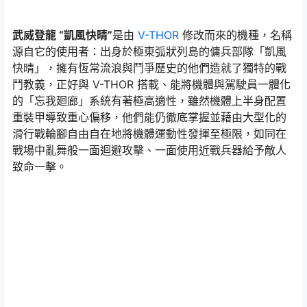
武威登龍 “凱風快晴”
是由
V-THOR
修改而來的機種，名稱
源自它的使用者：出身於極東弧狀列島的傭兵部隊「凱風
快晴」，擁有恆常流浪與鬥爭歷史的他們造就了獨特的戰
鬥教義，正好與 V-THOR 搭載、能將機體與駕駛員一體化
的「忘我廻廊」系統有著極高適性，雖然機體上半身配置
重裝甲導致重心偏移，他們能仍徹底掌握並藉由大型化的
滑行戰輪腳自由自在地將機體運動性發揮至極限，如同在
戰場中亂舞般一面迴避攻擊、一面使用近戰兵器給予敵人
致命一擊。