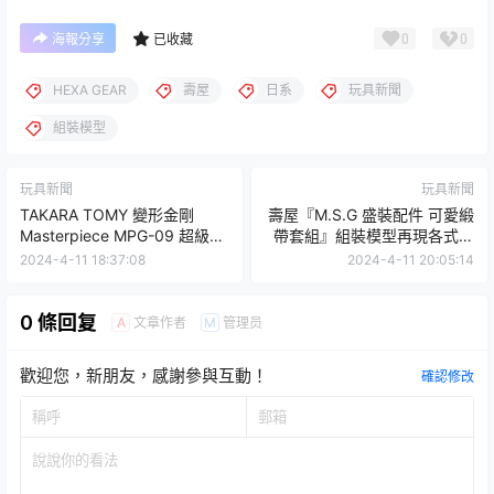
0
0
海報分享
已收藏
HEXA GEAR
壽屋
日系
玩具新聞
組裝模型
玩具新聞
玩具新聞
TAKARA TOMY 變形金剛
壽屋『M.S.G 盛裝配件 可愛緞
Masterpiece MPG-09 超級迅
帶套組』組裝模型再現各式各
雷（スーパージンライ）體型
樣粉紅蝴蝶緞帶！
2024-4-11 18:37:08
2024-4-11 20:05:14
更加巨大的合體金剛姿態！
0 條回复
文章作者
管理员
A
M
歡迎您，新朋友，感謝參與互動！
確認修改