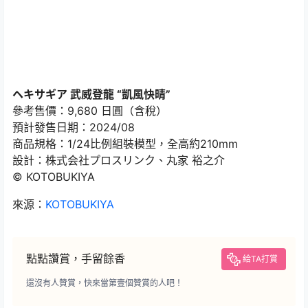
ヘキサギア 武威登龍 “凱風快晴”
參考售價：9,680 日圓（含稅）
預計發售日期：2024/08
商品規格：1/24比例組裝模型，全高約210mm
設計：株式会社プロスリンク、丸家 裕之介
© KOTOBUKIYA
來源：
KOTOBUKIYA
點點讚賞，手留餘香
給TA打賞
還沒有人贊賞，快來當第壹個贊賞的人吧！