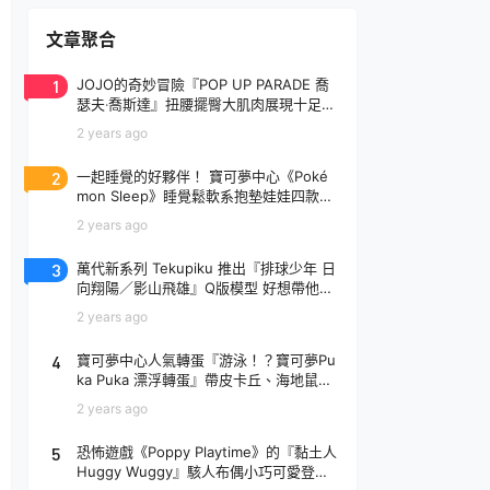
文章聚合
1
JOJO的奇妙冒險『POP UP PARADE 喬
瑟夫‧喬斯達』扭腰擺臀大肌肉展現十足騷
氣！
2 years ago
2
一起睡覺的好夥伴！ 寶可夢中心《Poké
mon Sleep》睡覺鬆軟系抱墊娃娃四款登
場
2 years ago
3
萬代新系列 Tekupiku 推出『排球少年 日
向翔陽／影山飛雄』Q版模型 好想帶他出
去玩～
2 years ago
4
寶可夢中心人氣轉蛋『游泳！？寶可夢Pu
ka Puka 漂浮轉蛋』帶皮卡丘、海地鼠去
玩水啦～
2 years ago
5
恐怖遊戲《Poppy Playtime》的『黏土人
Huggy Wuggy』駭人布偶小巧可愛登