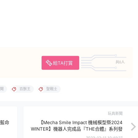
給TA打賞
共0人
聞
百獸王
聖戰士
玩具新聞
蒼藍命
【Mecha Smile Impact 機械模型祭2024
WINTER】機器人完成品『THE合體』系列發
表多款新作情報！
2023-12-11 10:49:27