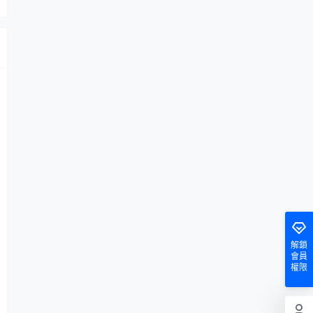
解鎖
會員
權限