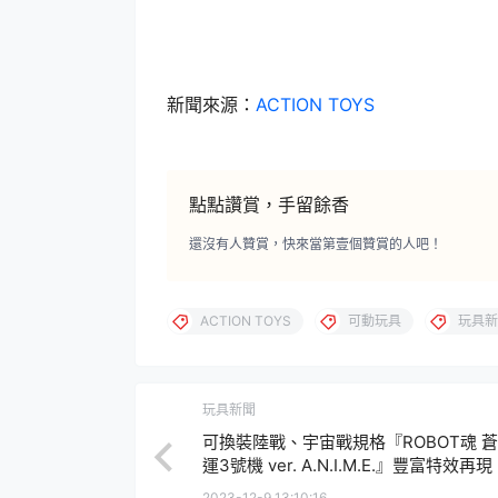
新聞來源：
ACTION TOYS
點點讚賞，手留餘香
還沒有人贊賞，快來當第壹個贊賞的人吧！
ACTION TOYS
可動玩具
玩具新
玩具新聞
可換裝陸戰、宇宙戰規格『ROBOT魂 
運3號機 ver. A.N.I.M.E.』豐富特效再現
EXAM 啟動姿態！
2023-12-9 13:10:16