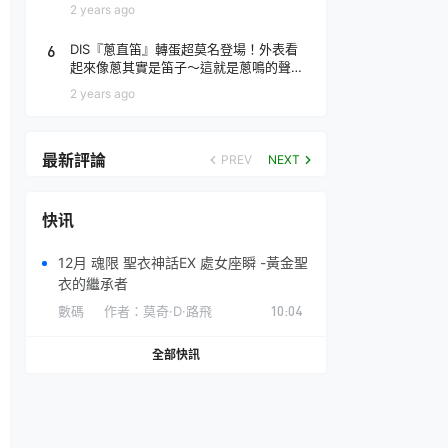
場！
2 years ago
6
DIS『蔥直笛』轉蛋超莫名登場！外表看
起來像蔥其實是笛子～這就是蔥鳴的聲音
♪
2 years ago
最新評論
PREV
NEXT
快讯
12月 魂限 聖衣神話EX 處女座瞬 -黃金聖
衣的繼承者
數碼
作者：
莫奇·D·路飛
10:04
全部快訊