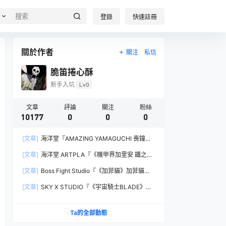
登錄
快速註冊
關於作者
關注
私信
脆笛捲心酥
新手入坑
Lv0
文章
評論
關注
粉絲
10177
0
0
0
[文章]
海洋堂『AMAZING YAMAGUCHI 喪鐘
（Deathstroke）Ver.1.5 』可動人偶，新增弒神者
[文章]
海洋堂 ARTPLA『《機甲界加里安 鐵之紋
之刃與大魄力火焰特效！
章》邪神兵』組裝模型，公司草創期的傳奇作品新
[文章]
Boss Fight Studio『《加菲貓》加菲貓
規再現！
（Garfield）』1:1 比例角色模型，從圖片就能感
[文章]
SKY X STUDIO『《宇宙騎士BLADE》
受到的龐大份量！
Tekkaman Evil』合金可動模型，戰損盔甲配件再
現與 Blade 戰鬥的場面！
Ta的全部動態