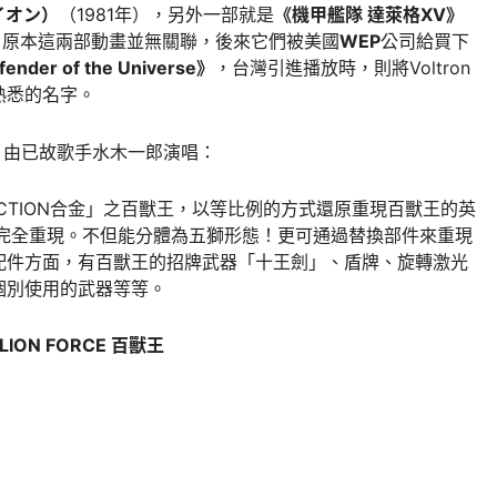
イオン）
（1981年），另外一部就是
《機甲艦隊 達萊格XV》
），原本這兩部動畫並無關聯，後來它們被美國
WEP
公司給買下
fender of the Universe》
，台灣引進播放時，則將Voltron
熟悉的名字。
片，由已故歌手水木一郎演唱：
「ACTION合金」之百獸王，以等比例的方式還原重現百獸王的英
能完全重現。不但能分體為五獅形態！更可通過替換部件來重現
配件方面，有百獸王的招牌武器「十王劍」、盾牌、旋轉激光
個別使用的武器等等。
 LION FORCE 百獸王