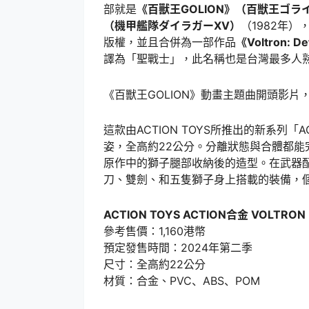
部就是
《百獸王GOLION》（百獣王ゴラ
（機甲艦隊ダイラガーXV）
（1982年
版權，並且合併為一部作品
《Voltron: De
譯為「聖戰士」，此名稱也是台灣最多人
《百獸王GOLION》動畫主題曲開頭影
這款由ACTION TOYS所推出的新系列
姿，全高約22公分。分離狀態與合體都
原作中的獅子腿部收納後的造型。在武器
刀、雙劍、和五隻獅子身上搭載的裝備，
ACTION TOYS ACTION合金 VOLTRON
參考售價：1,160港幣
預定發售時間：2024年第二季
尺寸：全高約22公分
材質：合金、PVC、ABS、POM