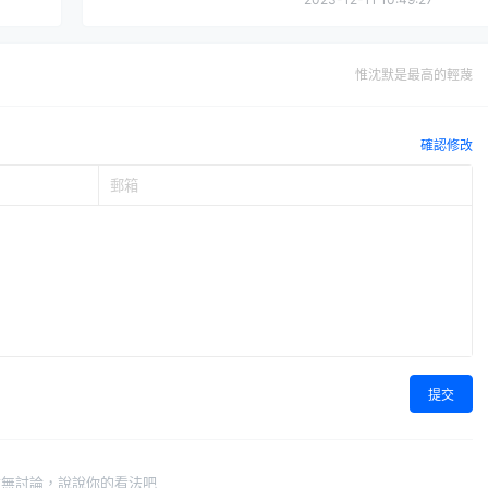
惟沈默是最高的輕蔑
確認修改
提交
暫無討論，說說你的看法吧