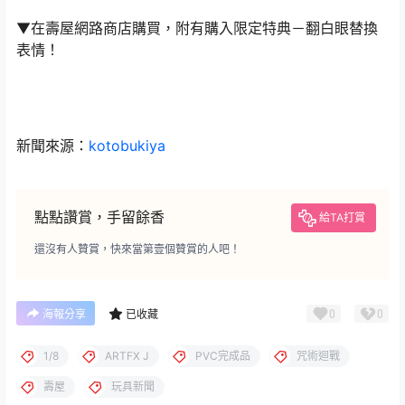
▼在壽屋網路商店購買，附有購入限定特典－翻白眼替換
表情！
新聞來源：
kotobukiya
點點讚賞，手留餘香
給TA打賞
還沒有人贊賞，快來當第壹個贊賞的人吧！
0
0
海報分享
已收藏
1/8
ARTFX J
PVC完成品
咒術迴戰
壽屋
玩具新聞