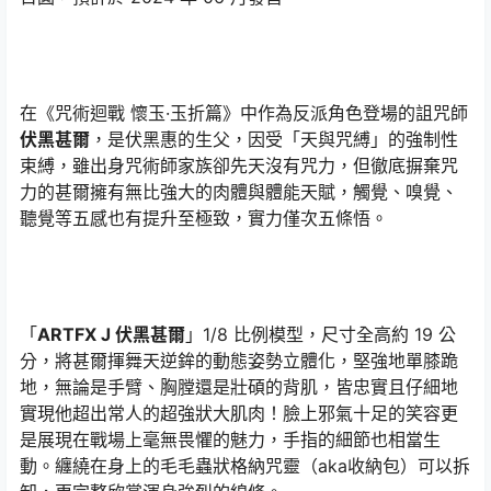
在《咒術迴戰 懷玉·玉折篇》中作為反派角色登場的詛咒師
伏黑甚爾
，是伏黑惠的生父，因受「天與咒縛」的強制性
束縛，雖出身咒術師家族卻先天沒有咒力，但徹底摒棄咒
力的甚爾擁有無比強大的肉體與體能天賦，觸覺、嗅覺、
聽覺等五感也有提升至極致，實力僅次五條悟。
「
ARTFX J 伏黑甚爾
」1/8 比例模型，尺寸全高約 19 公
分，將甚爾揮舞天逆鉾的動態姿勢立體化，堅強地單膝跪
地，無論是手臂、胸膛還是壯碩的背肌，皆忠實且仔細地
實現他超出常人的超強狀大肌肉！臉上邪氣十足的笑容更
是展現在戰場上毫無畏懼的魅力，手指的細節也相當生
動。纏繞在身上的毛毛蟲狀格納咒靈（aka收納包）可以拆