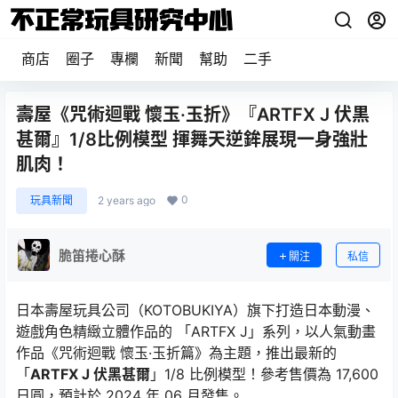
商店
圈子
專欄
新聞
幫助
二手
壽屋《咒術迴戰 懷玉·玉折》『ARTFX J 伏黒
甚爾』1/8比例模型 揮舞天逆鉾展現一身強壯
肌肉！
0
玩具新聞
2 years ago
脆笛捲心酥
關注
私信
日本壽屋玩具公司（KOTOBUKIYA）旗下打造日本動漫、
遊戲角色精緻立體作品的 「ARTFX J」系列，以人氣動畫
作品《咒術迴戰 懷玉·玉折篇》為主題，推出最新的
「
ARTFX J 伏黑甚爾
」1/8 比例模型！參考售價為 17,600
日圓，預計於 2024 年 06 月發售。