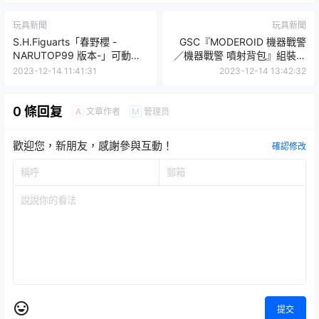
玩具新聞
玩具新聞
S.H.Figuarts「春野櫻 -
GSC『MODEROID 機器戰警
NARUTOP99 版本-」可動人
／機器戰警 噴射背包』組裝模
偶 紀念插畫魄力十足的金色巨
型 以HAGANE WORKS為基礎
2023-12-14 11:41:31
2023-12-14 13:42:32
斧細膩再現！
重製！
0 條回复
文章作者
管理员
A
M
歡迎您，新朋友，感謝參與互動！
確認修改
提交