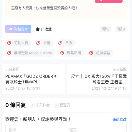
還沒有人贊賞，快來當第壹個贊賞的人吧！
0
0
海報分享
已收藏
可動人偶
壽屋
日系
無限邂逅 Megalo Maria
玩具新聞
組裝模型
玩具新聞
玩具新聞
PLAMAX『GODZ ORDER 神
尺寸比 DX 版大150%『王樣戰
翼龍騎士 HIMARI
隊君王者 王者聖劍
BAHAMUT』帥氣華麗的蒼藍
MEMORIAL EDITION』十組
2023-12-27 18:15:31
2023-12-27 19:31:10
鎧甲與武裝！
LED 燈再現豪華聲光效果！
0 條回复
文章作者
管理员
A
M
歡迎您，新朋友，感謝參與互動！
確認修改