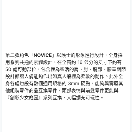
第二彈角色「
NOVICE
」以護士的形象進行設計，全身採
用系列共通的素體設計，在全高約 16 公分的尺寸下約有
50 處可動部位，包含極為靈活的肩、肘、髖部、膝蓋關節
設計都讓人偶能夠作出如真人般極為柔軟的動作。此外全
身各處也設有數個通用規格的 3mm 硬點，能夠與壽屋其
他組裝零件商品互換零件，頭部表情與前髮零件更能與
『創彩少女庭園』系列互換，大幅擴充可玩性。