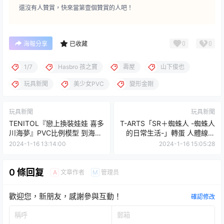
還沒有人贊賞，快來當第壹個贊賞的人吧！
0
0
海報分享
已收藏
1/7
Hasbro 孩之寶
壽屋
山下俊也
玩具新聞
美少女PVC
變形金剛
玩具新聞
玩具新聞
TENITOL『戀上換裝娃娃 喜多
T-ARTS「SR＋蜘蛛人 -蜘蛛人
川海夢』PVC比例模型 到海邊
的日常生活-」轉蛋 人體線條
玩的青春造型！
＆肌肉形狀細緻描繪！
2024-1-16 13:14:00
2024-1-16 15:05:28
0 條回复
文章作者
管理员
A
M
歡迎您，新朋友，感謝參與互動！
確認修改