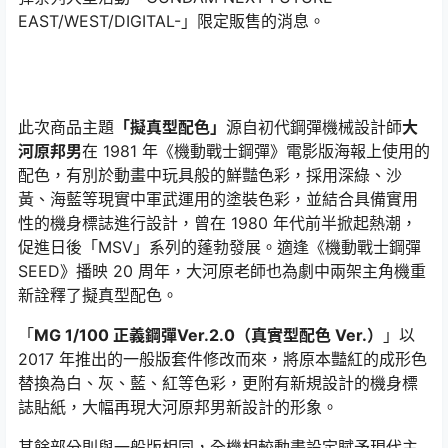
EAST/WEST/DIGITAL-」限定販售的消息。
此次商品主題
「擬真型配色」
源自初代鋼彈機械設計師
大
河原邦男
在 1981 年《機動戰士鋼彈》電影版海報上使用的
配色，有別於動畫中玩具般的鮮豔色彩，採用深綠、沙
黃、海藍等現實中軍武運用的塗裝色彩，並結合具備實用
性的機身標誌進行設計，曾在 1980 年代前半掀起熱潮，
促進日後「MSV」系列的蓬勃發展。適逢《機動戰士鋼彈
SEED》播映 20 周年，大河原老師也為劇中兩架主角機重
新詮釋了擬真型配色。
「
MG 1/100 正義鋼彈Ver.2.0（真實型配色 Ver.）
」以
2017 年推出的一般版套件修改而來，將原本豔紅的成形色
替換為白、灰、藍、紅等色彩，更附有新規設計的機身標
誌貼紙，大幅再現大河原邦男新設計的形象。
其餘部分則與一般版相同，全機相較動畫設定賦予現代主