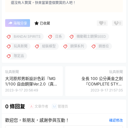
還沒有人贊賞，快來當第壹個贊賞的人吧！
0
0
海報分享
已收藏
BANDAI SPIRITS
日系
機動戰士鋼彈SEED
玩具新聞
組裝模型
鋼彈系列
鋼普拉
限定品
玩具新聞
玩具新聞
大河原邦男新設計色彩『MG
全長 100 公分黃金之劍
1/100 自由鋼彈Ver.2.0（真實
『COMPLETE STYLE
型配色 Ver.）』於 GUNDAM
GIGANTIC 牙狼劍』收錄豐富
2023-9-17 20:56:49
2023-9-17 21:57:35
NEXT FUTURE 限定販售！
攻擊音效、劇中音樂！
0 條回复
文章作者
管理员
A
M
歡迎您，新朋友，感謝參與互動！
確認修改