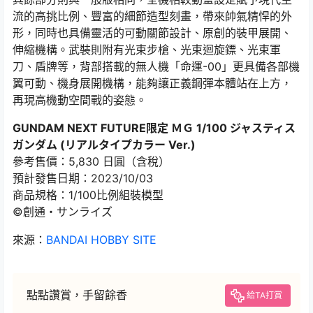
流的高挑比例、豐富的細節造型刻畫，帶來帥氣精悍的外
形，同時也具備靈活的可動關節設計、原創的裝甲展開、
伸縮機構。武裝則附有光束步槍、光束迴旋鏢、光束軍
刀、盾牌等，背部搭載的無人機「命運-00」更具備各部機
翼可動、機身展開機構，能夠讓正義鋼彈本體站在上方，
再現高機動空間戰的姿態。
GUNDAM NEXT FUTURE限定 ＭＧ 1/100 ジャスティス
ガンダム (リアルタイプカラー Ver.)
參考售價：5,830 日圓（含稅）
預計發售日期：2023/10/03
商品規格：1/100比例組裝模型
©創通・サンライズ
來源：
BANDAI HOBBY SITE
點點讚賞，手留餘香
給TA打賞