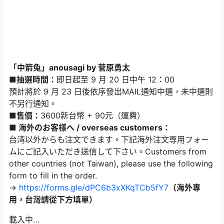
「中箭兔」anousagi by 菅原勇太
■抽選時間：
即日起至 9 月 20 日中午 12：00
預計將於 9 月 23 日後依序發出MAIL通知中選，未中選則
不另行通知。
■售價：
3600新台幣 + 90元（運費）
■ 海外のお客様へ / overseas customers：
台湾以外からも注文できます。下記海外注文専用フォー
ムにご記入いただき送信して下さい。Customers from
other countries (not Taiwan), please use the following
form to fill in the order.
→
https://forms.gle/dPC6b3xXKqTCb5fY7
（海外專
用，台灣請從下方填單）
載入中…