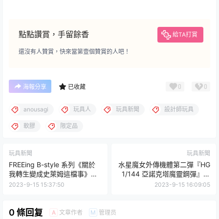
點點讚賞，手留餘香
給TA打賞
還沒有人贊賞，快來當第壹個贊賞的人吧！
0
0
海報分享
已收藏
anousagi
玩具人
玩具新聞
設計師玩具
軟膠
限定品
玩具新聞
玩具新聞
FREEing B-style 系列《關於
水星魔女外傳機體第二彈『HG
我轉生變成史萊姆這檔事》
1/144 亞諾克塔魔靈鋼彈』於
「繆蘭 兔女郎Ver.」1/4 比例
PB 限定販售！
2023-9-15 15:37:50
2023-9-15 16:09:05
塗裝完成品
0 條回复
文章作者
管理员
A
M