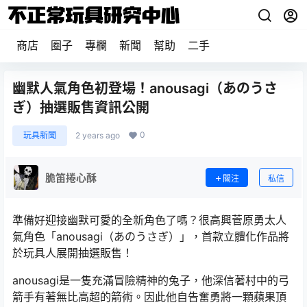
商店
圈子
專欄
新聞
幫助
二手
幽默人氣角色初登場！anousagi（あのうさ
ぎ）抽選販售資訊公開
0
玩具新聞
2 years ago
脆笛捲心酥
關注
私信
準備好迎接幽默可愛的全新角色了嗎？很高興菅原勇太人
氣角色「anousagi（あのうさぎ）」，首款立體化作品將
於玩具人展開抽選販售！
anousagi是一隻充滿冒險精神的兔子，他深信著村中的弓
箭手有著無比高超的箭術。因此他自告奮勇將一顆蘋果頂