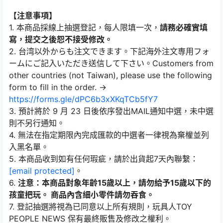
【注意事項】
1. 本商品採線上抽選登記，每人限填一次，
請務必確實填
寫，提交之後恕不接受修改。
2. 台湾以外からも注文できます。下記海外注文専用フォ
ームにご記入いただき送信して下さい。Customers from
other countries (not Taiwan), please use the following
form to fill in the order. →
https://forms.gle/dPC6b3xXKqTCb5fY7
3. 預計將於 9 月 23 日後依序發出MAIL通知中選，未中選
則不另行通知。
4. 無法在指定期限內完成匯款的中選者一律視為棄權並列
入黑名單。
5. 本商品收到如有任何瑕疵，請於出貨起7天內聯繫：
[email protected]
。
6.
注意：本商品對象年齡15歲以上，請勿給予15歲以下的
孩童把玩。 商品內含細小零件請勿吞食。
7. 登記抽選將視為已同意以上所有規則，玩具人TOY
PEOPLE NEWS 保有最終販售及修改之權利。