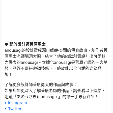
● 關於設計師菅原勇太
anousagi的設計靈感源自威廉‧泰爾的傳奇故事，創作者菅
原勇太老師腦洞大開，結合了他的幽默創意設計出可愛魅
力爆表的anousagi。立體化anousagi是菅原老師的一大夢
想，歷經不斷秘密調整修正，終於能以最可愛的姿態登
場！
了解更多設計師菅原勇太的作品與故事：
如果您想更深入了解菅原老師的作品，請查看以下連結，
追蹤「あのうさぎ(anousagi) 」的第一手最新資訊！
• Instagram
• Twitter