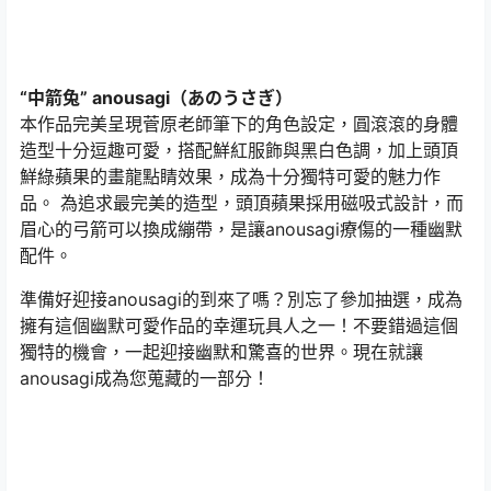
“中箭兔” anousagi（あのうさぎ）
本作品完美呈現菅原老師筆下的角色設定，圓滾滾的身體
造型十分逗趣可愛，搭配鮮紅服飾與黑白色調，加上頭頂
鮮綠蘋果的畫龍點睛效果，成為十分獨特可愛的魅力作
品。 為追求最完美的造型，頭頂蘋果採用磁吸式設計，而
眉心的弓箭可以換成繃帶，是讓anousagi療傷的一種幽默
配件。
準備好迎接anousagi的到來了嗎？別忘了參加抽選，成為
擁有這個幽默可愛作品的幸運玩具人之一！不要錯過這個
獨特的機會，一起迎接幽默和驚喜的世界。現在就讓
anousagi成為您蒐藏的一部分！