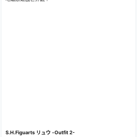
S.H.Figuarts リュウ -Outfit 2-