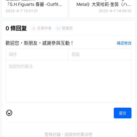
『S.H.Figuarts 春麗 -Outfit
Metal》大笑哈莉·奎茵（ハー
2-』新規塗裝重現《快打旋風
レイ・クイン フー・ラフス）
2023-9-7 13:01:21
2023-9-7 14:55:10
6》服裝形象
1/3 比例全身雕像 普通版/DX
特典版
0 條回复
文章作者
管理员
A
M
歡迎您，新朋友，感謝參與互動！
確認修改
提交
暫無討論，說說你的看法吧