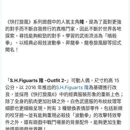
《快打旋風》系列遊戲中的人氣主角
隆
，是為了面對更強
的對手而不斷自我修行的真格鬥家，因此不斷於世界各地
探索，尋找能夠較勁的對手。學習的武術流派為「暗殺
拳」，以經典必殺技波動拳、昇龍拳、龍卷旋風腳等招式
聞名！
「
S.H.Figuarts 隆 -Outfit 2-
」可動人偶，尺寸約高 15
公分，以 2016 年推出的
S.H.Figuarts 隆
為基礎進行改
良，並採用《快打旋風6》中的經典服裝形象的重新上色；
除了全身的肌肉更加壯碩之外，白色武道服的布紋紋理等
細節也更細緻呈現。附有 3 種替換表情部零件，包括新規
的咬牙臉～並有能夠重現必殺技「波動拳」的攻擊特效零
件之外，還有遊戲中戰鬥場景的背景配件，能夠更加生動
地還原遊戲世界觀！