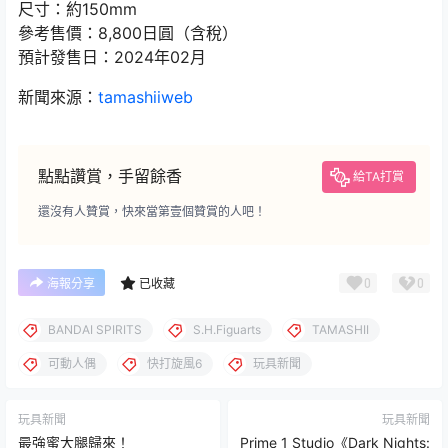
尺寸：約150mm
參考售價：8,800日圓（含稅）
預計發售日：2024年02月
新聞來源：
tamashiiweb
點點讚賞，手留餘香
給TA打賞
還沒有人贊賞，快來當第壹個贊賞的人吧！
0
0
海報分享
已收藏
BANDAI SPIRITS
S.H.Figuarts
TAMASHII
可動人偶
快打旋風6
玩具新聞
玩具新聞
玩具新聞
最強蜜大腿歸來！
Prime 1 Studio《Dark Nights: