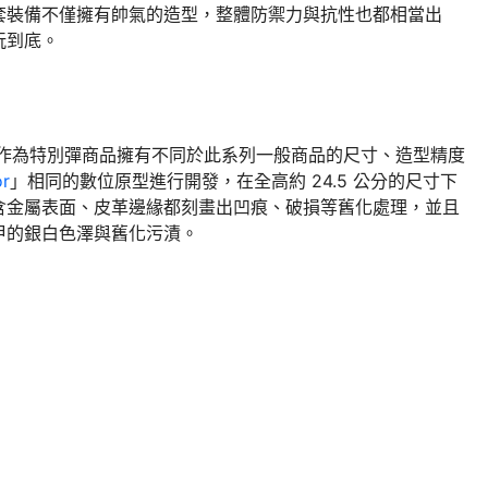
套裝備不僅擁有帥氣的造型，整體防禦力與抗性也都相當出
玩到底。
作為特別彈商品擁有不同於此系列一般商品的尺寸、造型精度
or
」相同的數位原型進行開發，在全高約 24.5 公分的尺寸下
含金屬表面、皮革邊緣都刻畫出凹痕、破損等舊化處理，並且
甲的銀白色澤與舊化污漬。