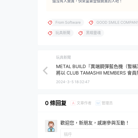
還沒有人贊賞，快來當第壹個贊賞的人吧！
From Software
GOOD SMILE COMPAN
玩具新聞
黑暗靈魂
玩具新聞
METAL BUILD『異端鋼彈藍色機（暫
將以 CLUB TAMASHII MEMBERS 會
品形式推出！
2024-3-5 18:32:47
0 條回复
文章作者
管理员
A
M
歡迎您，新朋友，感謝參與互動！