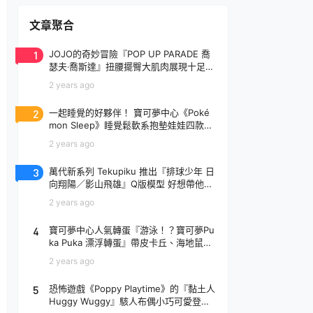
文章聚合
1
JOJO的奇妙冒險『POP UP PARADE 喬
瑟夫‧喬斯達』扭腰擺臀大肌肉展現十足騷
氣！
2 years ago
2
一起睡覺的好夥伴！ 寶可夢中心《Poké
mon Sleep》睡覺鬆軟系抱墊娃娃四款登
場
2 years ago
3
萬代新系列 Tekupiku 推出『排球少年 日
向翔陽／影山飛雄』Q版模型 好想帶他出
去玩～
2 years ago
4
寶可夢中心人氣轉蛋『游泳！？寶可夢Pu
ka Puka 漂浮轉蛋』帶皮卡丘、海地鼠去
玩水啦～
2 years ago
5
恐怖遊戲《Poppy Playtime》的『黏土人
Huggy Wuggy』駭人布偶小巧可愛登