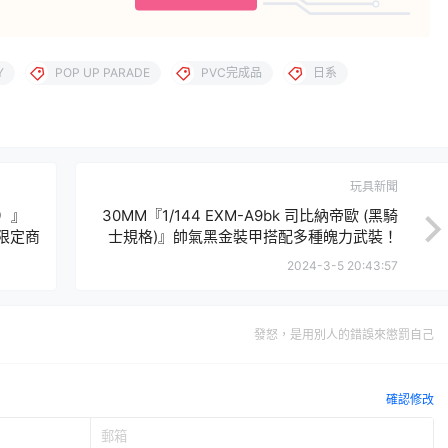
Y
POP UP PARADE
PVC完成品
日系
玩具新聞
稱）』
30MM『1/144 EXM-A9bk 司比納帝歐 (黑騎
員限定商
士規格)』帥氣黑金裝甲搭配多種魄力武裝！
2024-3-5 20:43:57
發怒，是用別人的錯誤來懲罰自己
確認修改