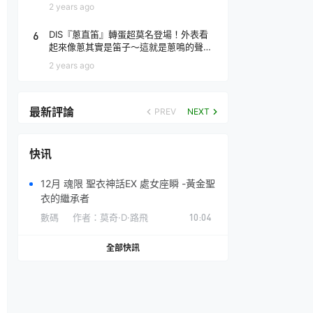
場！
2 years ago
6
DIS『蔥直笛』轉蛋超莫名登場！外表看
起來像蔥其實是笛子～這就是蔥鳴的聲音
♪
2 years ago
最新評論
PREV
NEXT
快讯
12月 魂限 聖衣神話EX 處女座瞬 -黃金聖
衣的繼承者
數碼
作者：
莫奇·D·路飛
10:04
全部快訊