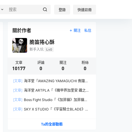
登錄
快速註冊
關於作者
關注
私信
脆笛捲心酥
新手入坑
Lv0
文章
評論
關注
粉絲
10177
0
0
0
[文章]
海洋堂『AMAZING YAMAGUCHI 喪鐘
（Deathstroke）Ver.1.5 』可動人偶，新增弒神者
[文章]
海洋堂 ARTPLA『《機甲界加里安 鐵之紋
之刃與大魄力火焰特效！
章》邪神兵』組裝模型，公司草創期的傳奇作品新
[文章]
Boss Fight Studio『《加菲貓》加菲貓
規再現！
（Garfield）』1:1 比例角色模型，從圖片就能感
[文章]
SKY X STUDIO『《宇宙騎士BLADE》
受到的龐大份量！
Tekkaman Evil』合金可動模型，戰損盔甲配件再
現與 Blade 戰鬥的場面！
Ta的全部動態