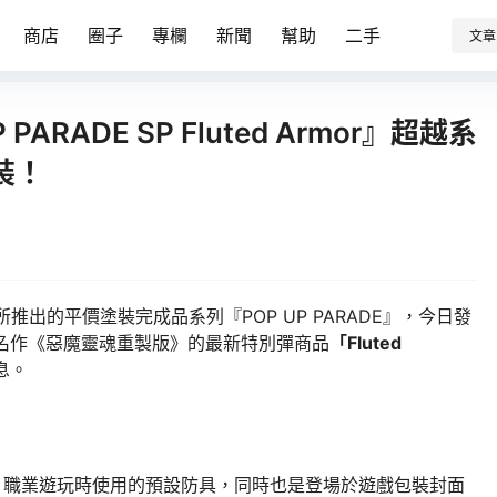
商店
圈子
專欄
新聞
幫助
二手
文章
ARADE SP Fluted Armor』超越系
裝！
NY 所推出的平價塗裝完成品系列『POP UP PARADE』，今日發
ware 名作《惡魔靈魂重製版》的最新特別彈商品
「Fluted
消息。
職業遊玩時使用的預設防具，同時也是登場於遊戲包裝封面